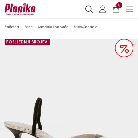
0
Početna
Žene
Sandale i papuče
Štikle/Sandale
POSLJEDNJI BROJEVI
%