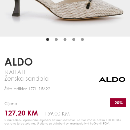
ALDO
NAILAH
Ženska sandala
Šifra artikla: 17ZLJ15622
-20%
Cijena:
127,20 KM
159,00 KM
U navedenu cijenu nisu uključeni troškovi dostave. Za sve iznose preko 100,00 KM
dostava je besplatna.
U cijenu su uključeni svi manipulativni troškovi i PDV.