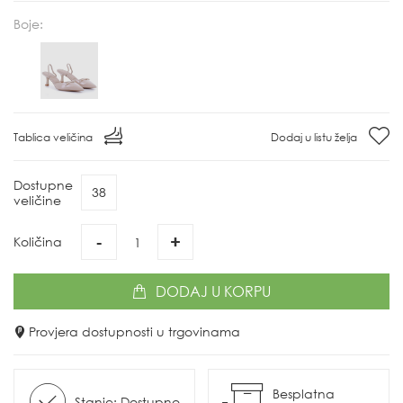
Boje:
Tablica veličina
Dodaj u listu želja
Dostupne
38
veličine
-
+
Količina
DODAJ
U KORPU
Provjera dostupnosti u trgovinama
Besplatna
Stanje: Dostupno