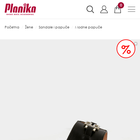
0
Početna
Žene
Sandale i papuče
Modne papuče
%