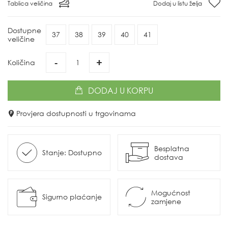
Tablica veličina
Dodaj u listu želja
Dostupne
37
38
39
40
41
veličine
-
+
Količina
DODAJ
U KORPU
Provjera dostupnosti u trgovinama
Besplatna
Stanje: Dostupno
dostava
Mogućnost
Sigurno plaćanje
zamjene