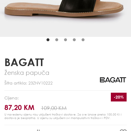
BAGATT
Ženska papuča
Šifra artikla: 23ZNV10222
-20%
Cijena:
87,20 KM
109,00 KM
U navedenu cijenu nisu uključeni troškovi dostave. Za sve iznose preko 100,00 KM
dostava je besplatna.
U cijenu su uključeni svi manipulativni troškovi i PDV.