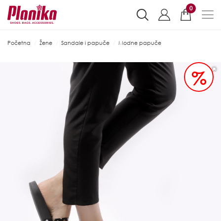
0
Početna
Žene
Sandale i papuče
Modne papuče
%