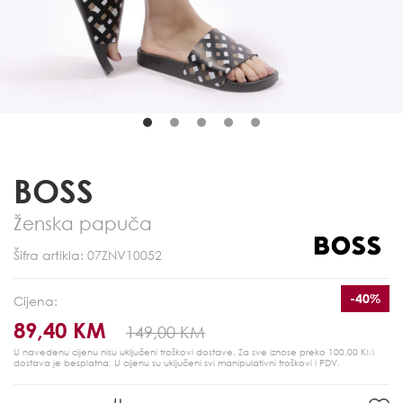
BOSS
Ženska papuča
Šifra artikla: 07ZNV10052
-40%
Cijena:
89,40 KM
149,00 KM
U navedenu cijenu nisu uključeni troškovi dostave. Za sve iznose preko 100,00 KM
dostava je besplatna.
U cijenu su uključeni svi manipulativni troškovi i PDV.