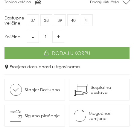
Tablica veličina
Dodaj u listu želja
Dostupne
37
38
39
40
41
veličine
-
+
Količina
DODAJ
U KORPU
Provjera dostupnosti u trgovinama
Besplatna
Stanje: Dostupno
dostava
Mogućnost
Sigurno plaćanje
zamjene