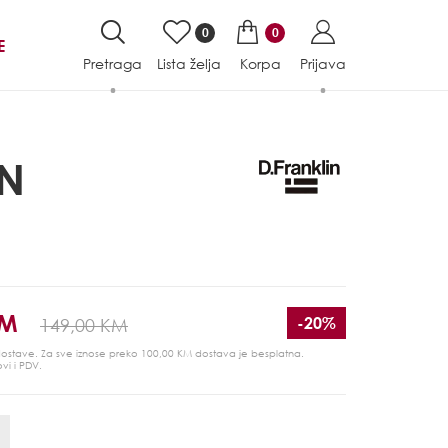
0
0
E
Pretraga
Lista želja
Korpa
Prijava
IN
KM
-20%
149,00 KM
 dostave. Za sve iznose preko 100,00 KM dostava je besplatna.
ovi i PDV.