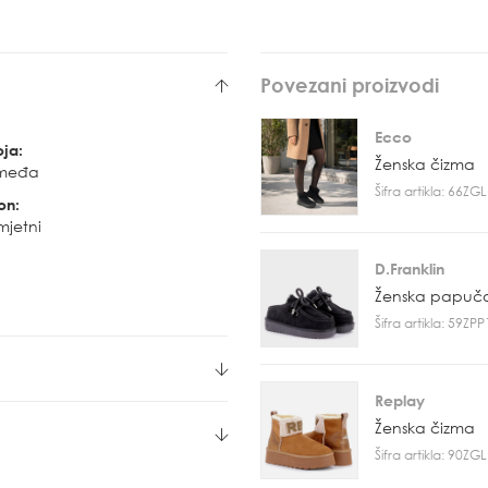
Povezani proizvodi
Ecco
oja:
Ženska čizma
međa
Šifra artikla: 66Z
on:
mjetni
D.Franklin
Ženska papuč
Šifra artikla: 59ZP
Replay
Ženska čizma
Šifra artikla: 90Z