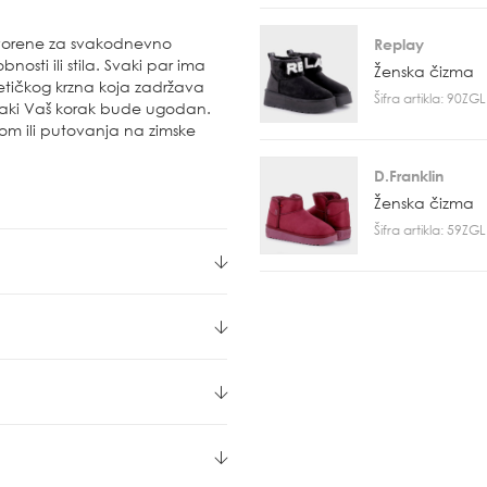
stvorene za svakodnevno
Replay
osti ili stila. Svaki par ima
Ženska čizma
etičkog krzna koja zadržava
Šifra artikla: 90Z
svaki Vaš korak bude ugodan.
dom ili putovanja na zimske
D.Franklin
Ženska čizma
Šifra artikla: 59Z