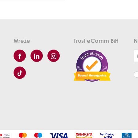
Mreže
Trust eComm BiH
N