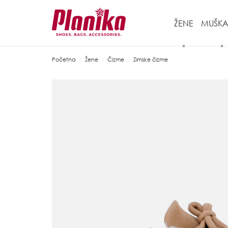
ŽENE
MUŠKA
Početna
Žene
Čizme
Zimske čizme