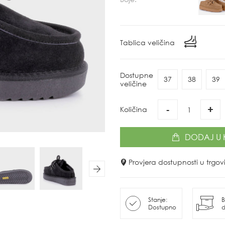
Tablica veličina
Dostupne
37
38
39
veličine
-
+
Količina
DODAJ
U 
Provjera dostupnosti u trg
Next
Stanje:
B
Dostupno
d