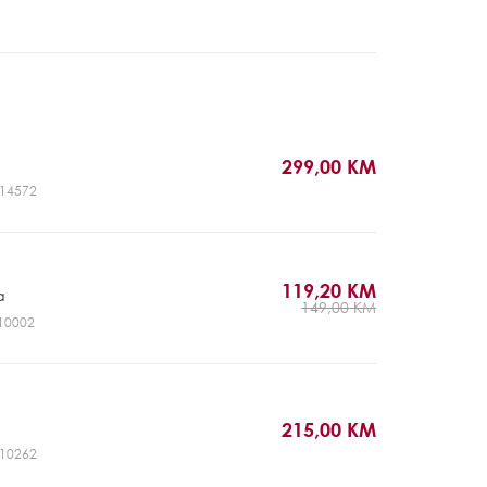
299,00 KM
GL14572
119,20 KM
a
149,00 KM
P10002
215,00 KM
GL10262