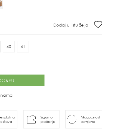
Dodaj u listu želja
40
41
KORPU
ovinama
esplatna
Sigurno
Mogućnost
ostava
plaćanje
zamjene