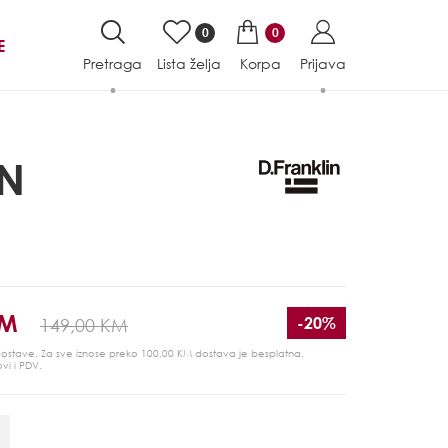
0
0
E
Pretraga
Lista želja
Korpa
Prijava
IN
KM
-20%
149,00 KM
 dostave. Za sve iznose preko 100,00 KM dostava je besplatna.
ovi i PDV.