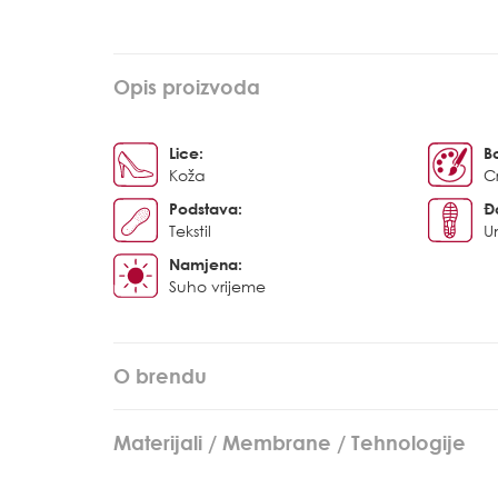
Opis proizvoda
Lice:
B
Koža
C
Podstava:
Đ
Tekstil
U
Namjena:
Suho vrijeme
O brendu
Materijali / Membrane / Tehnologije