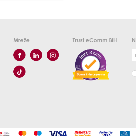
Mreže
Trust eComm BiH
N