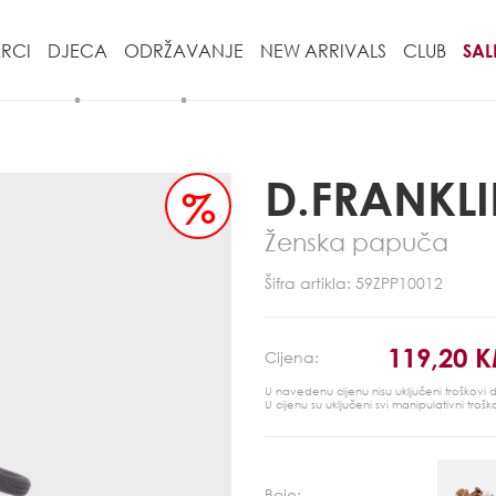
RCI
DJECA
ODRŽAVANJE
NEW ARRIVALS
CLUB
SAL
D.FRANKL
%
Ženska papuča
Šifra artikla: 59ZPP10012
119,20 
Cijena:
U navedenu cijenu nisu uključeni troškovi
U cijenu su uključeni svi manipulativni trošk
Boje: