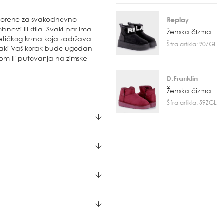
stvorene za svakodnevno
Replay
osti ili stila. Svaki par ima
Ženska čizma
etičkog krzna koja zadržava
Šifra artikla: 90Z
svaki Vaš korak bude ugodan.
dom ili putovanja na zimske
D.Franklin
Ženska čizma
Šifra artikla: 59Z