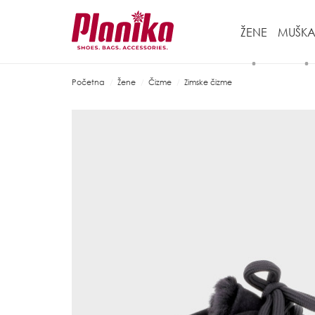
ŽENE
MUŠKA
Početna
Žene
Čizme
Zimske čizme