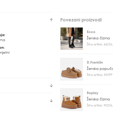
Povezani proizvodi
Ecco
oja:
Ženska čizma
rna
Šifra artikla: 66Z
on:
mjetni
D.Franklin
Ženska papuč
Šifra artikla: 59ZP
Replay
Ženska čizma
Šifra artikla: 90Z