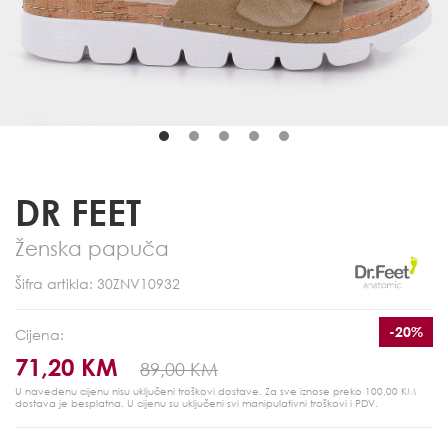
DR FEET
Ženska papuča
Šifra artikla: 30ZNV10932
-20%
Cijena:
71,20 KM
89,00 KM
U navedenu cijenu nisu uključeni troškovi dostave. Za sve iznose preko 100,00 KM
dostava je besplatna.
U cijenu su uključeni svi manipulativni troškovi i PDV.