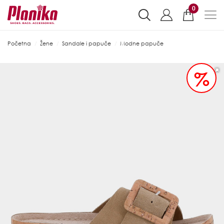
0
Početna
Žene
Sandale i papuče
Modne papuče
%