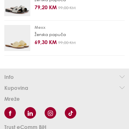
79,20 KM
99,00 KM
Mexx
Ženska papuča
69,30 KM
99,00 KM
Info
Kupovina
Mreže
Trust eComm BiH