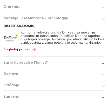
O brendu
Materijali / Membrane / Tehnologije
DR.FEET ANATOMIC
Komforna kolekcija brenda Dr. Feet, sa mekanim
anatomskim tabanicama, je odličan izbor za ugodno
dugotrajno nošenje. A
ntivibracijski efekat štiti od bolova
u zglobovima
a sama potplata je otporna na klizanje.
Pogledaj ponudu
Zašto kupovati u Planici?
Dostava
Plaćanje
Zamjena