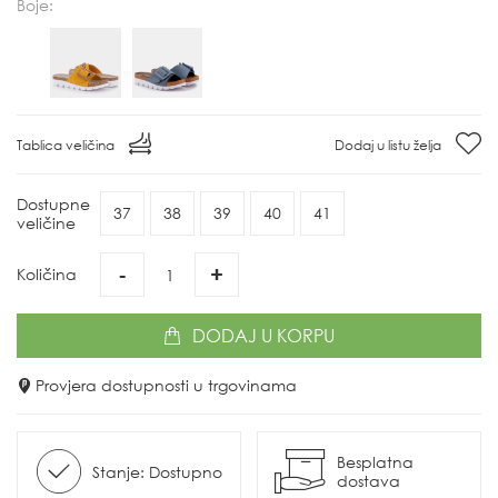
Boje:
Tablica veličina
Dodaj u listu želja
Dostupne
37
38
39
40
41
veličine
-
+
Količina
DODAJ
U KORPU
Provjera dostupnosti u trgovinama
Besplatna
Stanje: Dostupno
dostava