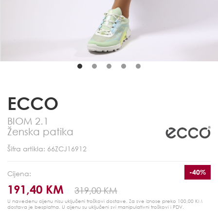
ECCO
BIOM 2.1
Ženska patika
Šifra artikla: 66ZCJ16912
-40%
Cijena:
191,40 KM
319,00 KM
U navedenu cijenu nisu uključeni troškovi dostave. Za sve iznose preko 100,00 KM
dostava je besplatna.
U cijenu su uključeni svi manipulativni troškovi i PDV.