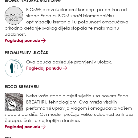
BIOM® NATURAL MOTION®
BIOM® je revolucionarni koncept patentiran od
strane Ecco-a. BIOM znači biomehaničku
optimizaciju kretanja i u potpunosti omogućava
prirodno kretanje svakog dijela stopala te maksimalnu
udobnost.
Pogledaj ponudu
PROMJENJIV ULOŽAK
Ova obuća posjeduje promjenjiv uložak.
Pogledaj ponudu
ECCO BREATHRU
Neka vaše stopalo osjeti svježinu sa novom Ecco
BREATHRU tehnologijom. Ova mreža visokih
performansi upravlja vlagom i omogućava vašem
stopalu da diše. Ovi modeli pružaju veliku udobnost sa ili bez
čarapa, čak i u najtoplijim danima.
Pogledaj ponudu