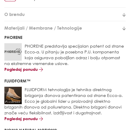
O brendu
Materijali / Membrane / Tehnologije
PHORENE
PHORENE predstavlja specijalan patent od strane
Ecco-a. U pitanju je posebna P.U. komponenta
koja osigurava poboljšan odraz i bolju otpornost
na ekstremne vremenske uslove.
Pogledaj ponudu
FLUIDFORM™
FLUIDFORM tehnologija je tehnika direktnog
brizganja đonova patentirana od strane Ecco-a.
Ecco je globalni lider u proizvodnji direktno
brizganih đonova od poliuretana. Direktno brizgani đonovi
znače veću fleksibilnost, izdržljivost i dugotrajnost.
Pogledaj ponudu