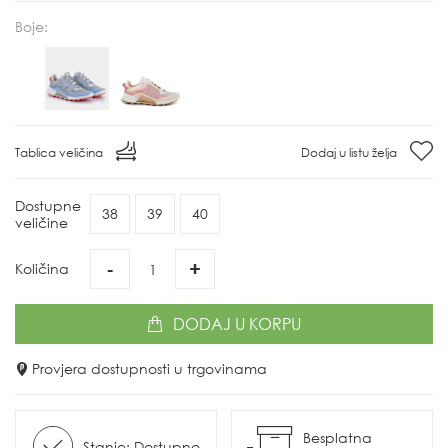
Boje:
Tablica veličina
Dodaj u listu želja
Dostupne
38
39
40
veličine
-
+
Količina
DODAJ
U KORPU
Provjera dostupnosti u trgovinama
Besplatna
Stanje: Dostupno