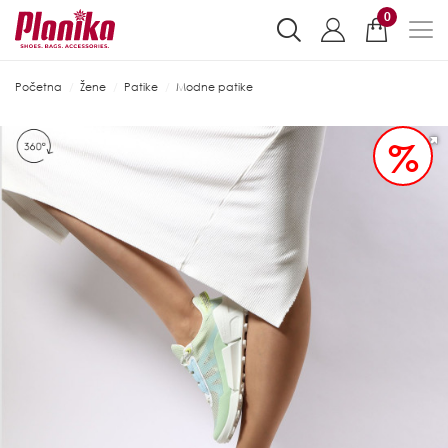
0
Početna
Žene
Patike
Modne patike
%