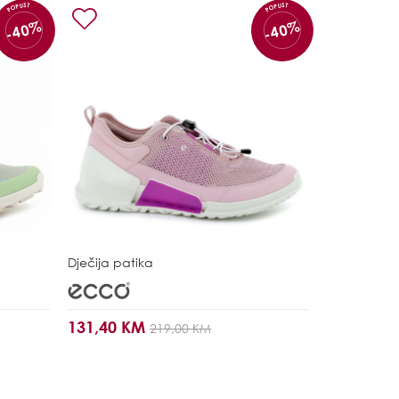
POPUST
POPUST
-40%
-40%
Dječija patika
131,40 KM
219,00 KM