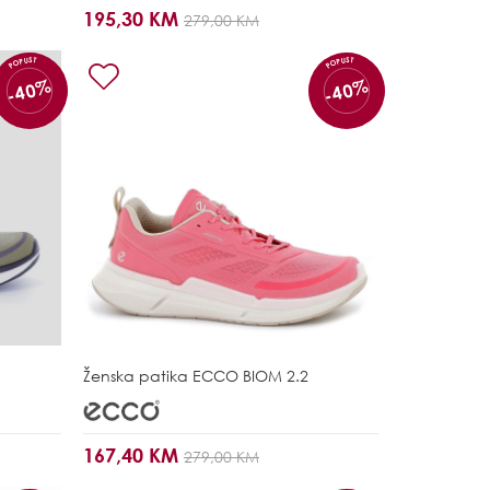
195,30 KM
279,00 KM
POPUST
POPUST
-40%
-40%
Ženska patika
ECCO BIOM 2.2
167,40 KM
279,00 KM