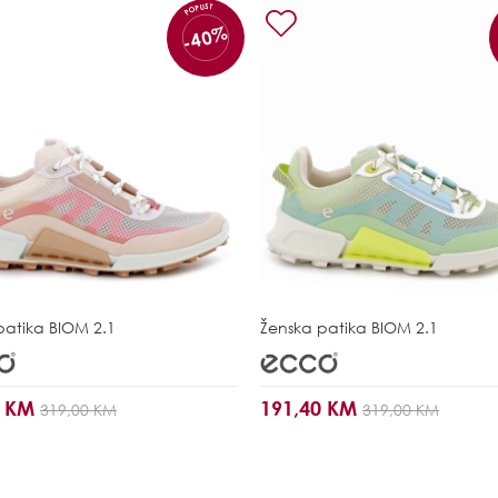
POPUST
-40%
patika
BIOM 2.1
Ženska patika
BIOM 2.1
0 KM
191,40 KM
319,00 KM
319,00 KM