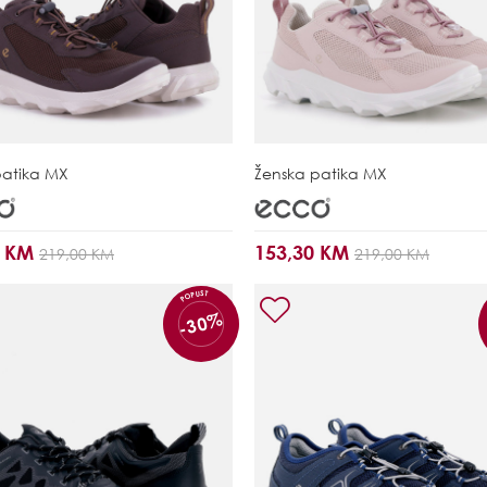
patika
MX
Ženska patika
MX
0 KM
153,30 KM
219,00 KM
219,00 KM
POPUST
-30%