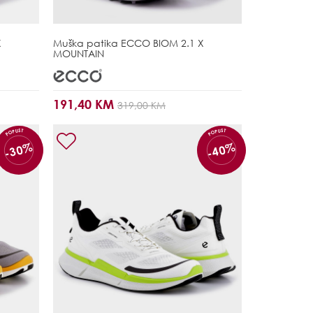
X
Muška patika
ECCO BIOM 2.1 X
MOUNTAIN
191,40 KM
319,00 KM
POPUST
POPUST
-30%
-40%