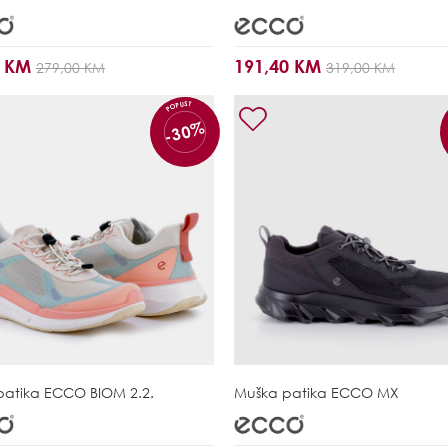
0 KM
191,40 KM
279,00 KM
319,00 KM
POPUST
-30%
patika
ECCO BIOM 2.2.
Muška patika
ECCO MX