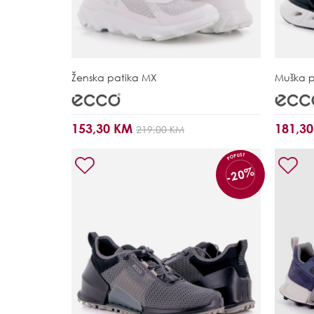
Ženska patika
MX
Muška 
153,30 KM
181,3
219,00 KM
POPUST
-20%