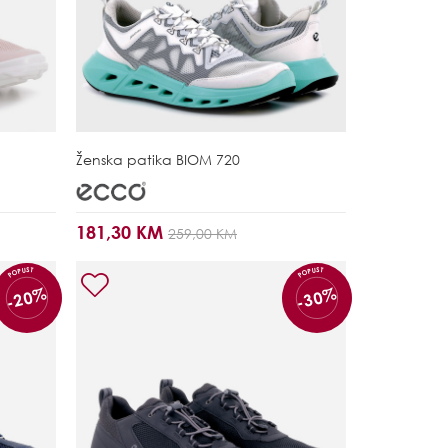
Ženska patika
BIOM 720
181,30 KM
259,00 KM
POPUST
POPUST
-20%
-30%