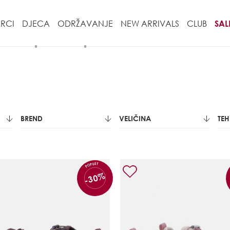
RCI
DJECA
ODRŽAVANJE
NEW ARRIVALS
CLUB
SAL
BREND
VELIČINA
TE
POPUST
-30%