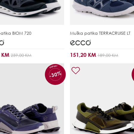
patika
BIOM 720
Muška patika
TERRACRUISE LT
0 KM
151,20 KM
259,00 KM
189,00 KM
POPUST
-30%