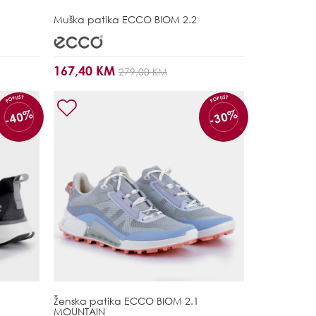
Muška patika
ECCO BIOM 2.2
167,40 KM
279,00 KM
POPUST
POPUST
-40%
-30%
Ženska patika
ECCO BIOM 2.1
MOUNTAIN