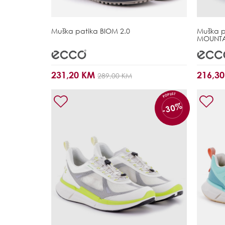
Muška patika
BIOM 2.0
Muška 
MOUNTA
231,20 KM
216,3
289,00 KM
POPUST
-30%