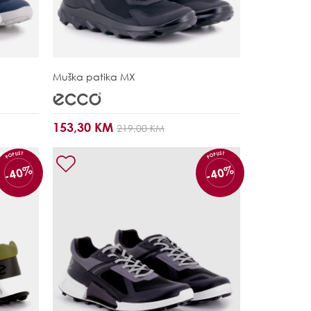
Muška patika
MX
153,30 KM
219,00 KM
POPUST
POPUST
-40%
-40%