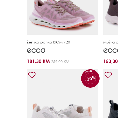
Ženska patika
BIOM 720
Muška 
181,30 KM
153,3
259,00 KM
POPUST
-30%