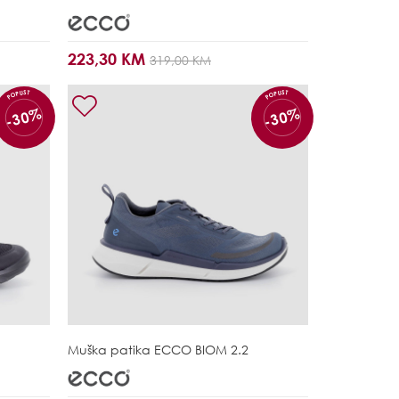
223,30 KM
319,00 KM
POPUST
POPUST
-30%
-30%
Muška patika
ECCO BIOM 2.2