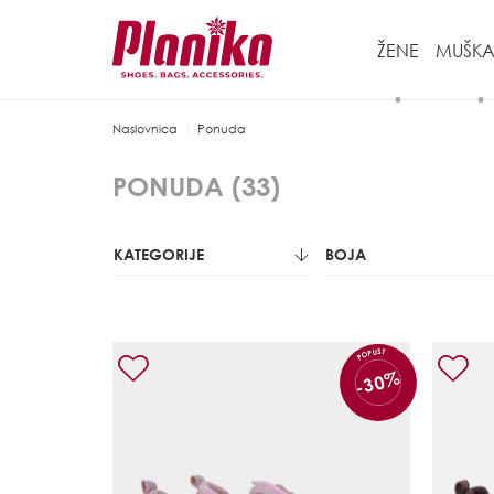
ŽENE
MUŠKA
Naslovnica
Ponuda
PONUDA (
33
)
KATEGORIJE
BOJA
POPUST
-30%