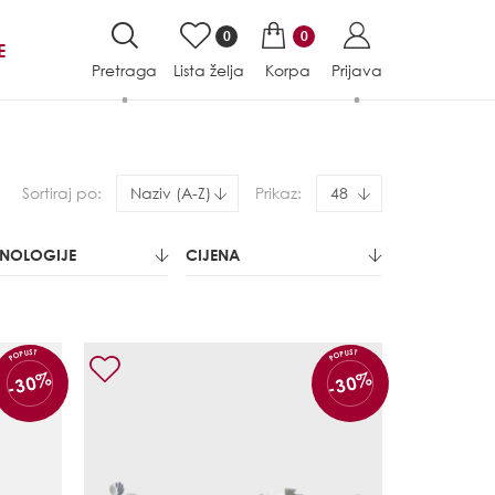
0
0
E
Pretraga
Lista želja
Korpa
Prijava
Sortiraj po:
Naziv (A-Z)
Prikaz:
48
HNOLOGIJE
CIJENA
POPUST
POPUST
-30%
-30%