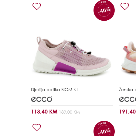
POPUST
-40%
Dječija patika
BIOM K1
Ženska 
113,40 KM
191,4
189,00 KM
POPUST
-40%