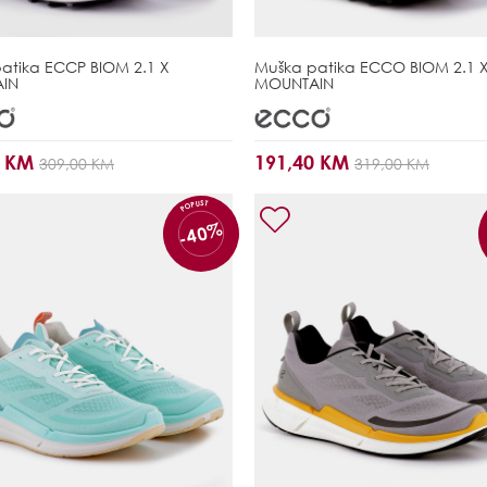
patika
ECCP BIOM 2.1 X
Muška patika
ECCO BIOM 2.1 
IN
MOUNTAIN
0 KM
191,40 KM
309,00 KM
319,00 KM
POPUST
-40%