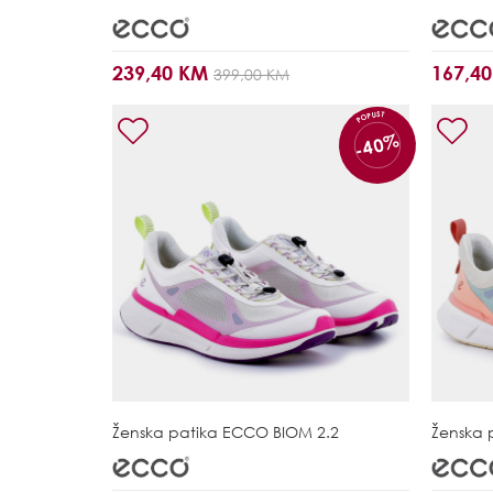
239,40 KM
167,4
399,00 KM
POPUST
-40%
Ženska patika
ECCO BIOM 2.2
Ženska 