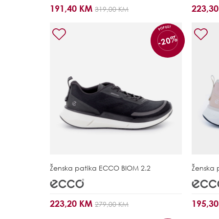
191,40 KM
223,3
319,00 KM
POPUST
-20%
Ženska patika
ECCO BIOM 2.2
Ženska 
223,20 KM
195,3
279,00 KM