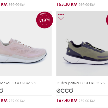
0 KM
153,30 KM
319,00 KM
219,00 KM
POPUST
-30%
patika
ECCO BIOM 2.2
Muška patika
ECCO BIOM 2.2
0 KM
167,40 KM
279,00 KM
279,00 KM