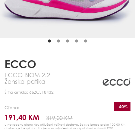
ECCO
ECCO BIOM 2.2
Ženska patika
Šifra artikla: 66ZCJ18432
-40%
Cijena:
191,40 KM
319,00 KM
U navedenu cijenu nisu uključeni troškovi dostave. Za sve iznose preko 100,00 KM
dostava je besplatna.
U cijenu su uključeni svi manipulativni troškovi i PDV.