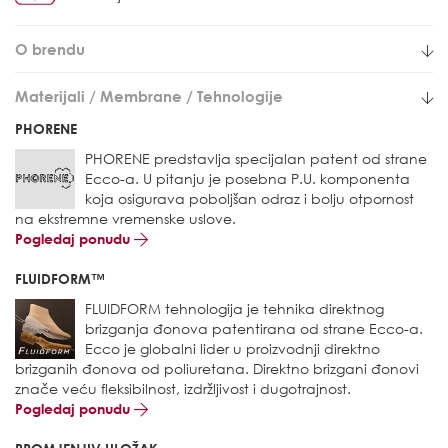
O brendu
Materijali / Membrane / Tehnologije
PHORENE
PHORENE predstavlja specijalan patent od strane
Ecco-a. U pitanju je posebna P.U. komponenta
koja osigurava poboljšan odraz i bolju otpornost
na ekstremne vremenske uslove.
Pogledaj ponudu
FLUIDFORM™
FLUIDFORM tehnologija je tehnika direktnog
brizganja đonova patentirana od strane Ecco-a.
Ecco je globalni lider u proizvodnji direktno
brizganih đonova od poliuretana. Direktno brizgani đonovi
znače veću fleksibilnost, izdržljivost i dugotrajnost.
Pogledaj ponudu