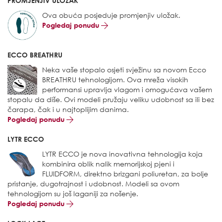
PROMJENJIV ULOŽAK
Ova obuća posjeduje promjenjiv uložak.
Pogledaj ponudu
ECCO BREATHRU
Neka vaše stopalo osjeti svježinu sa novom Ecco
BREATHRU tehnologijom. Ova mreža visokih
performansi upravlja vlagom i omogućava vašem
stopalu da diše. Ovi modeli pružaju veliku udobnost sa ili bez
čarapa, čak i u najtoplijim danima.
Pogledaj ponudu
LYTR ECCO
LYTR ECCO je nova inovativna tehnologija koja
kombinira oblik nalik memorijskoj pjeni i
FLUIDFORM, direktno brizgani poliuretan, za bolje
pristanje, dugotrajnost i udobnost. Modeli sa ovom
tehnologijom su još laganiji za nošenje.
Pogledaj ponudu