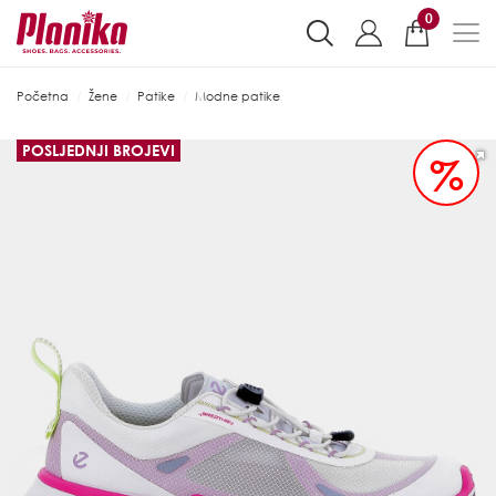
0
Početna
Žene
Patike
Modne patike
POSLJEDNJI BROJEVI
%