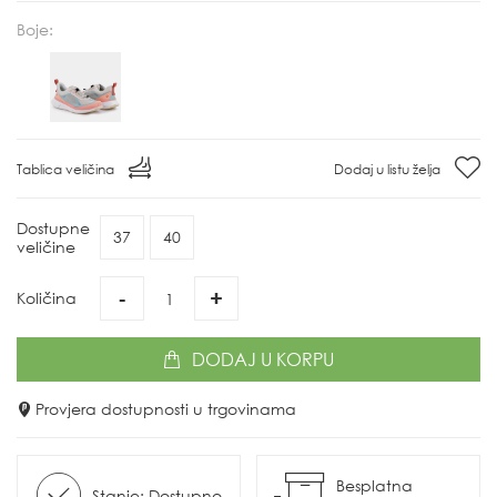
Boje:
Tablica veličina
Dodaj u listu želja
Dostupne
37
40
veličine
-
+
Količina
DODAJ
U KORPU
Provjera dostupnosti u trgovinama
Besplatna
Stanje: Dostupno