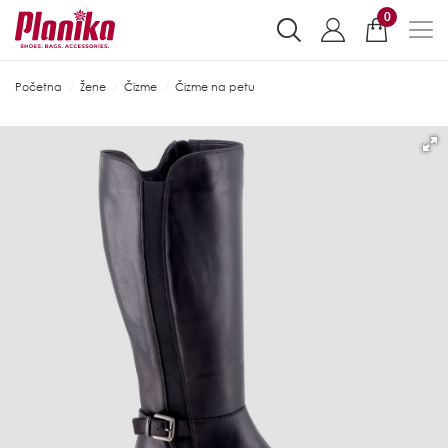
0
Početna
Žene
Čizme
Čizme na petu