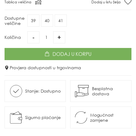
Tablica veličina
Dodaj u listu želja
Dostupne
39
40
41
veličine
-
+
Količina
DODAJ
U KORPU
Provjera dostupnosti u trgovinama
Besplatna
Stanje: Dostupno
dostava
Mogućnost
Sigurno plaćanje
zamjene