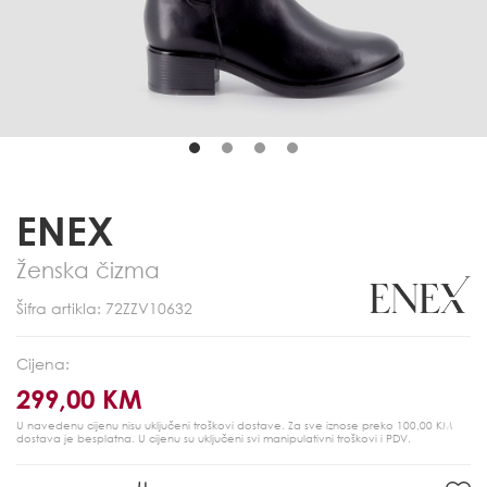
ENEX
Ženska čizma
Šifra artikla: 72ZZV10632
Cijena:
299,00 KM
U navedenu cijenu nisu uključeni troškovi dostave. Za sve iznose preko 100,00 KM
dostava je besplatna.
U cijenu su uključeni svi manipulativni troškovi i PDV.