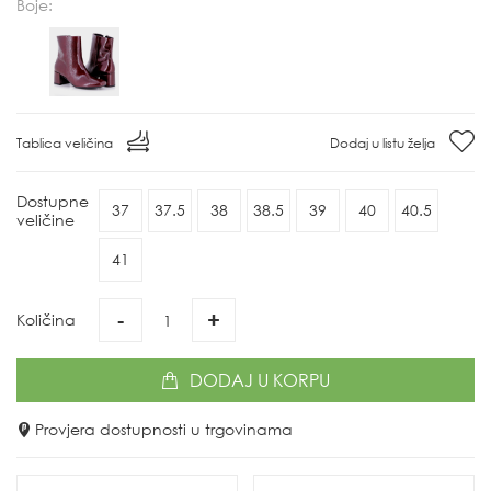
Boje:
Tablica veličina
Dodaj u listu želja
Dostupne
37
37.5
38
38.5
39
40
40.5
veličine
41
-
+
Količina
DODAJ
U KORPU
Provjera dostupnosti u trgovinama