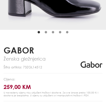
GABOR
Ženska gležnjerica
Šifra artikla: 73ZGL14512
Cijena:
259,00 KM
U navedenu cijenu nisu uključeni troškovi dostave. Za sve iznose preko 100,00 KM
dostava je besplatna.
U cijenu su uključeni svi manipulativni troškovi i PDV.