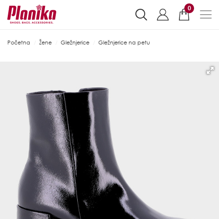
0
Početna
Žene
Gležnjerice
Gležnjerice na petu