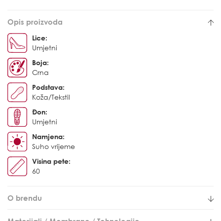
Opis proizvoda
Lice:
Umjetni
Boja:
Crna
Podstava:
Koža/Tekstil
Đon:
Umjetni
Namjena:
Suho vrijeme
Visina pete:
60
O brendu
Materijali / Membrane / Tehnologije