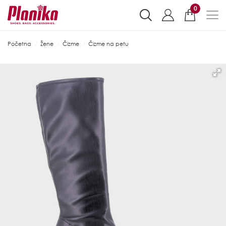
0
Početna
Žene
Čizme
Čizme na petu