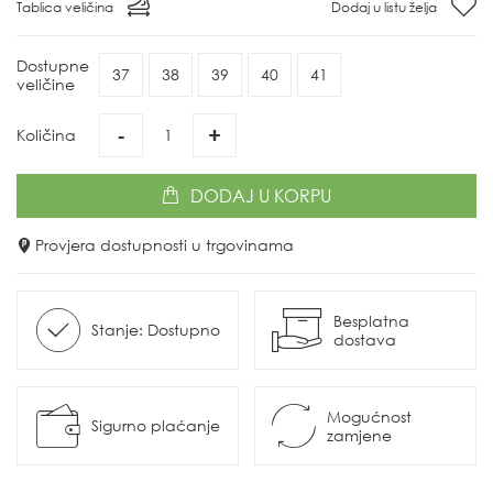
Tablica veličina
Dodaj u listu želja
Dostupne
37
38
39
40
41
veličine
-
+
Količina
DODAJ
U KORPU
Provjera dostupnosti u trgovinama
Besplatna
Stanje: Dostupno
dostava
Mogućnost
Sigurno plaćanje
zamjene