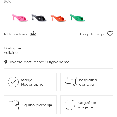
Boje:
Tablica veličina
Dodaj u listu želja
Dostupne
veličine
Provjera dostupnosti u trgovinama
Stanje:
Besplatna
Nedostupno
dostava
Mogućnost
Sigurno plaćanje
zamjene