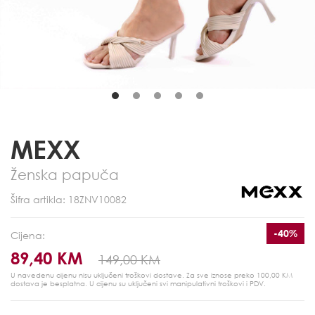
MEXX
Ženska papuča
Šifra artikla: 18ZNV10082
-40%
Cijena:
89,40 KM
149,00 KM
U navedenu cijenu nisu uključeni troškovi dostave. Za sve iznose preko 100,00 KM
dostava je besplatna.
U cijenu su uključeni svi manipulativni troškovi i PDV.