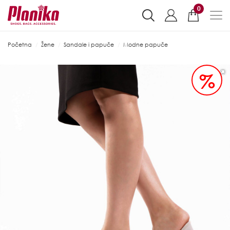
0
Početna
Žene
Sandale i papuče
Modne papuče
%