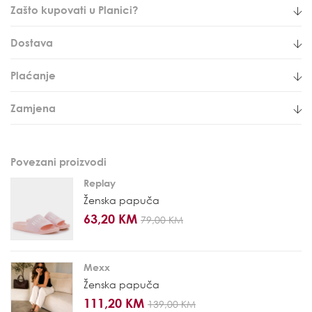
Zašto kupovati u Planici?
Dostava
Plaćanje
Zamjena
Povezani proizvodi
Replay
Ženska papuča
63,20 KM
79,00 KM
Mexx
Ženska papuča
111,20 KM
139,00 KM