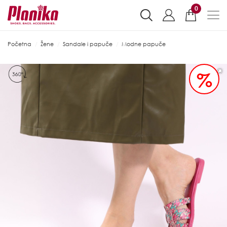
0
Početna
Žene
Sandale i papuče
Modne papuče
%