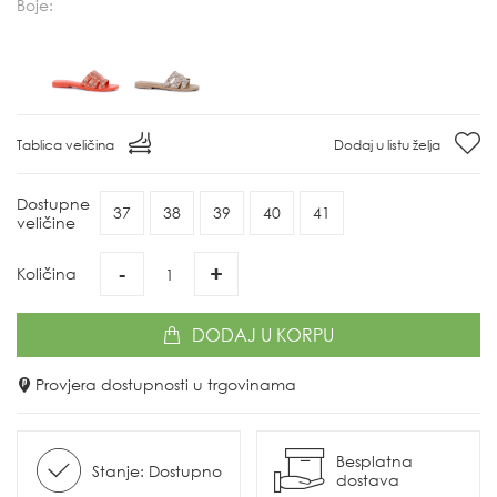
Boje:
Tablica veličina
Dodaj u listu želja
Dostupne
37
38
39
40
41
veličine
-
+
Količina
DODAJ
U KORPU
Provjera dostupnosti u trgovinama
Besplatna
Stanje: Dostupno
dostava