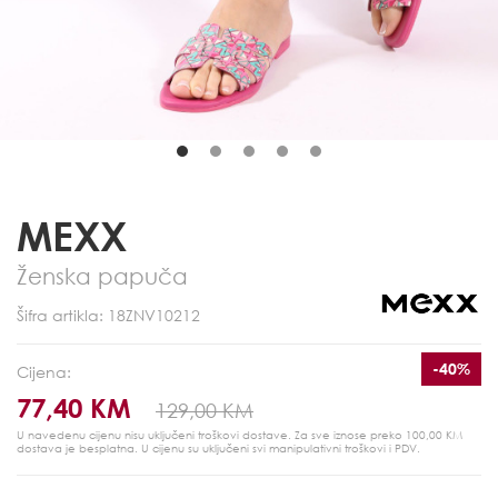
MEXX
Ženska papuča
Šifra artikla: 18ZNV10212
-40%
Cijena:
77,40 KM
129,00 KM
U navedenu cijenu nisu uključeni troškovi dostave. Za sve iznose preko 100,00 KM
dostava je besplatna.
U cijenu su uključeni svi manipulativni troškovi i PDV.