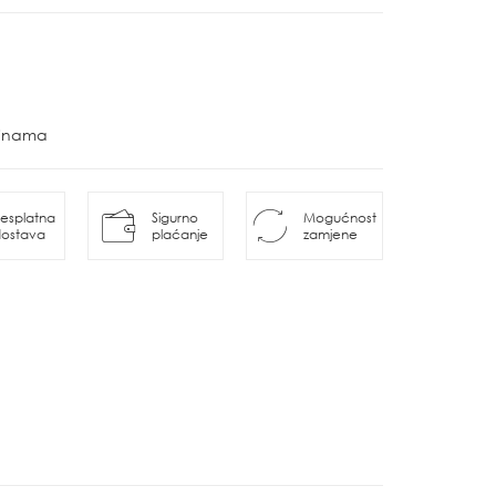
ovinama
esplatna
Sigurno
Mogućnost
ostava
plaćanje
zamjene