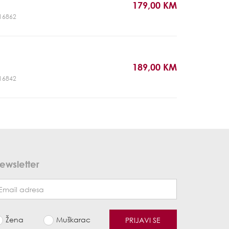
179,00 KM
V16862
189,00 KM
V16842
ewsletter
Žena
Muškarac
PRIJAVI SE