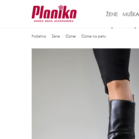
ŽENE
MUŠKA
Početna
Žene
Čizme
Čizme na petu