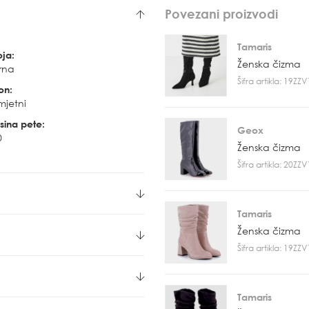
Povezani proizvodi
Tamaris
oja:
Ženska čizma
rna
Šifra artikla: 19ZZ
on:
mjetni
sina pete:
Geox
0
Ženska čizma
Šifra artikla: 20ZZ
Tamaris
Ženska čizma
Šifra artikla: 19ZZ
Tamaris