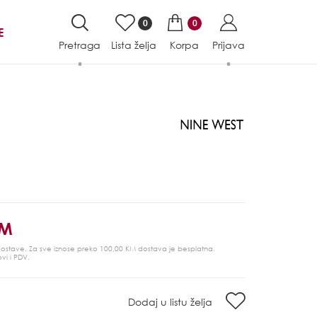
0
0
E
Pretraga
Lista želja
Korpa
Prijava
KM
 dostave. Za sve iznose preko 100,00 KM dostava je besplatna.
ovi i PDV.
Dodaj u listu želja