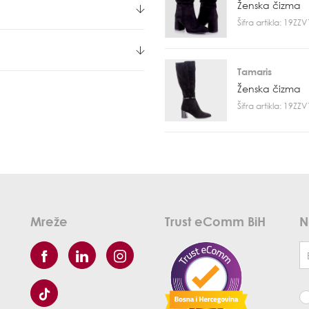
Ženska čizma
Šifra artikla: 19ZZ
Tamaris
Ženska čizma
Šifra artikla: 19ZZ
Mreže
Trust eComm BiH
N