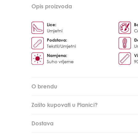
Opis proizvoda
Lice:
B
Umjetni
C
Podstava:
Đ
Tekstil/Umjetni
U
Namjena:
Vi
Suho vrijeme
9
O brendu
Zašto kupovati u Planici?
Dostava