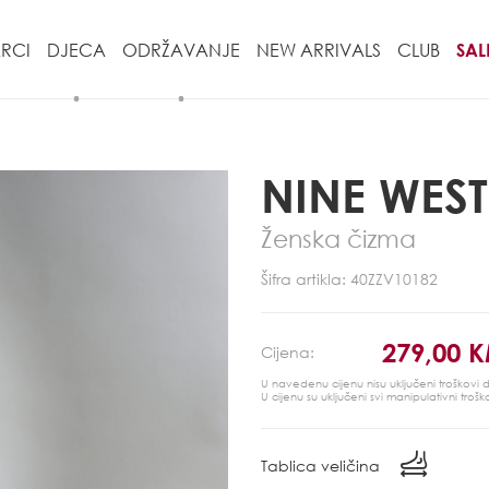
RCI
DJECA
ODRŽAVANJE
NEW ARRIVALS
CLUB
SAL
NINE WEST
Ženska čizma
Šifra artikla: 40ZZV10182
279,00 
Cijena:
U navedenu cijenu nisu uključeni troškovi
U cijenu su uključeni svi manipulativni trošk
Tablica veličina