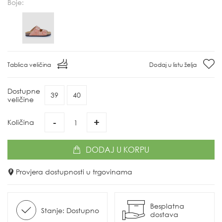
Boje:
Tablica veličina
Dodaj u listu želja
Dostupne
39
40
veličine
-
+
Količina
DODAJ
U KORPU
Provjera dostupnosti u trgovinama
Besplatna
Stanje: Dostupno
dostava