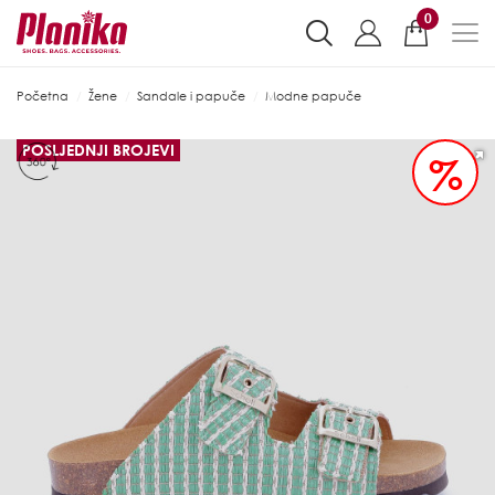
0
Početna
Žene
Sandale i papuče
Modne papuče
POSLJEDNJI BROJEVI
%