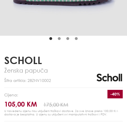
SCHOLL
Ženska papuča
Šifra artikla: 28ZNV10002
-40%
Cijena:
105,00 KM
175,00 KM
U navedenu cijenu nisu uključeni troškovi dostave. Za sve iznose preko 100,00 KM
dostava je besplatna.
U cijenu su uključeni svi manipulativni troškovi i PDV.