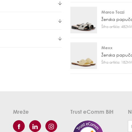
Marco Tozzi
Ženska papuč
Šifra artikla: 48Z
Mexx
Ženska papuč
Šifra artikla: 18Z
Mreže
Trust eComm BiH
N