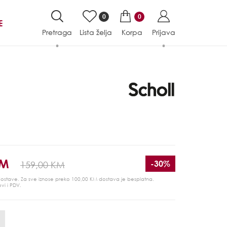
0
0
E
Pretraga
Lista želja
Korpa
Prijava
KM
-30%
159,00 KM
 dostave. Za sve iznose preko 100,00 KM dostava je besplatna.
ovi i PDV.