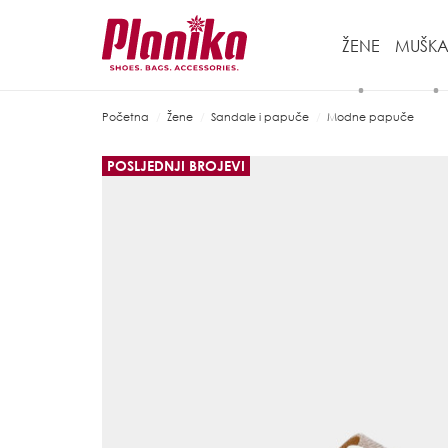
ŽENE
MUŠKA
Početna
Žene
Sandale i papuče
Modne papuče
POSLJEDNJI BROJEVI