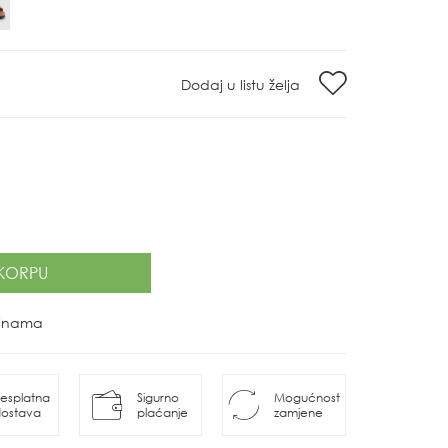
Dodaj u listu želja
KORPU
ovinama
esplatna
Sigurno
Mogućnost
ostava
plaćanje
zamjene