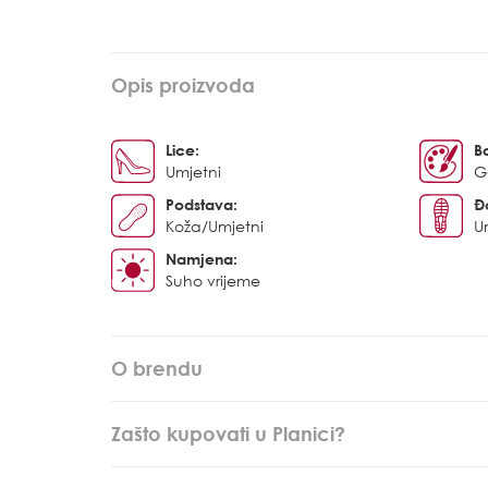
Opis proizvoda
Lice:
B
Umjetni
G
Podstava:
Đ
Koža/Umjetni
U
Namjena:
Suho vrijeme
O brendu
Zašto kupovati u Planici?