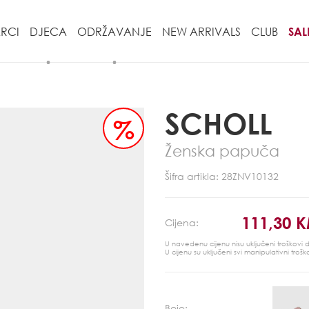
RCI
DJECA
ODRŽAVANJE
NEW ARRIVALS
CLUB
SAL
SCHOLL
%
Ženska papuča
Šifra artikla: 28ZNV10132
111,30 
Cijena:
U navedenu cijenu nisu uključeni troškovi
U cijenu su uključeni svi manipulativni trošk
Boje: