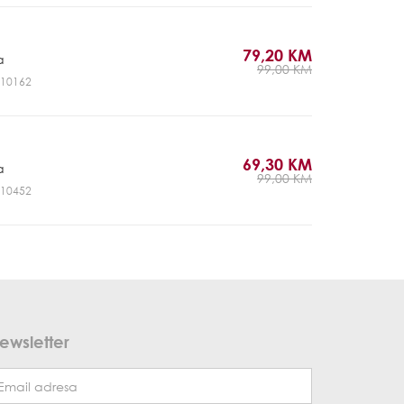
79,20 KM
a
99,00 KM
NV10162
69,30 KM
a
99,00 KM
NV10452
ewsletter