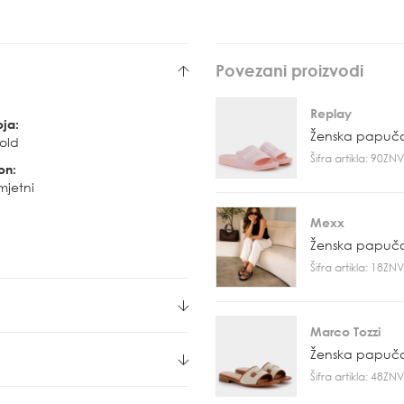
Povezani proizvodi
Replay
oja:
Ženska papuč
old
Šifra artikla: 90Z
on:
mjetni
Mexx
Ženska papuč
Šifra artikla: 18Z
Marco Tozzi
Ženska papuč
Šifra artikla: 48Z