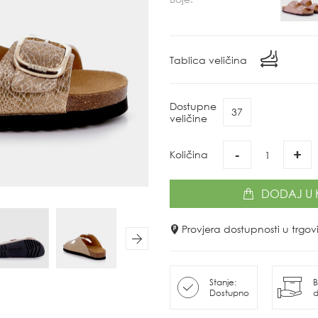
Tablica veličina
Dostupne
37
veličine
-
+
Količina
DODAJ
U 
Provjera dostupnosti u trg
Next
Stanje:
B
Dostupno
d