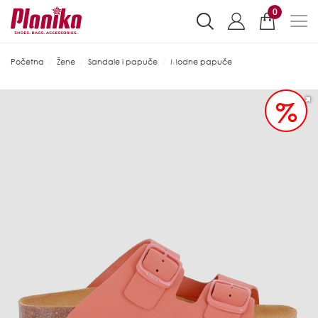
0
Početna
Žene
Sandale i papuče
Modne papuče
%