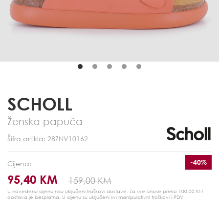
SCHOLL
Ženska papuča
Šifra artikla: 28ZNV10162
-40%
Cijena:
95,40 KM
159,00 KM
U navedenu cijenu nisu uključeni troškovi dostave. Za sve iznose preko 100,00 KM
dostava je besplatna.
U cijenu su uključeni svi manipulativni troškovi i PDV.