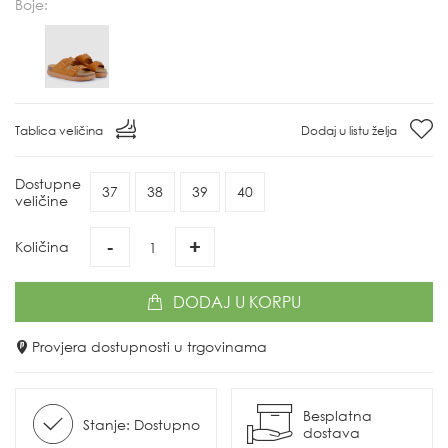
Boje:
Tablica veličina
Dodaj u listu želja
Dostupne
37
38
39
40
veličine
-
+
Količina
DODAJ
U KORPU
Provjera dostupnosti u trgovinama
Besplatna
Stanje: Dostupno
dostava