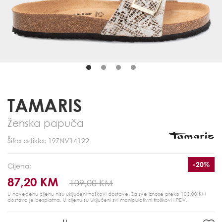
TAMARIS
Ženska papuča
Šifra artikla: 19ZNV14122
-20%
Cijena:
87,20 KM
109,00 KM
U navedenu cijenu nisu uključeni troškovi dostave. Za sve iznose preko 100,00 KM
dostava je besplatna.
U cijenu su uključeni svi manipulativni troškovi i PDV.