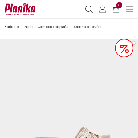
0
Početna
Žene
Sandale i papuče
Modne papuče
%