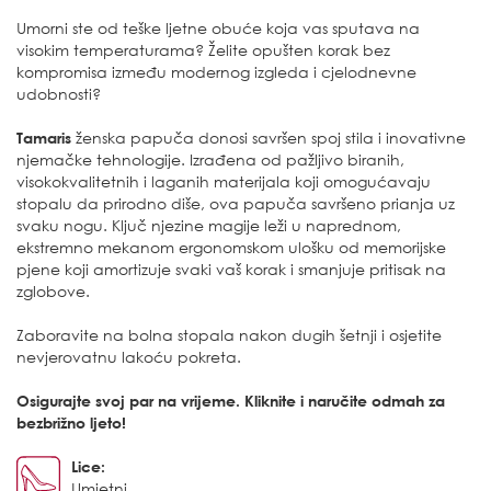
Umorni ste od teške ljetne obuće koja vas sputava na
visokim temperaturama? Želite opušten korak bez
kompromisa između modernog izgleda i cjelodnevne
udobnosti?
Tamaris
ženska papuča donosi savršen spoj stila i inovativne
njemačke tehnologije. Izrađena od pažljivo biranih,
visokokvalitetnih i laganih materijala koji omogućavaju
stopalu da prirodno diše, ova papuča savršeno prianja uz
svaku nogu. Ključ njezine magije leži u naprednom,
ekstremno mekanom ergonomskom ulošku od memorijske
pjene koji amortizuje svaki vaš korak i smanjuje pritisak na
zglobove.
Zaboravite na bolna stopala nakon dugih šetnji i osjetite
nevjerovatnu lakoću pokreta.
Osigurajte svoj par na vrijeme. Kliknite i naručite odmah za
bezbrižno ljeto!
Lice:
Umjetni