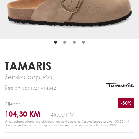
TAMARIS
Ženska papuča
Šifra artikla: 19ZNV14342
-30%
Cijena:
104,30 KM
149,00 KM
U navedenu cijenu nisu uključeni troškovi dostave. Za sve iznose preko 100,00 KM
dostava je besplatna.
U cijenu su uključeni svi manipulativni troškovi i PDV.