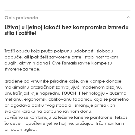
Opis proizvoda
Uživaj u ljetnoj lakoći bez kompromisa izmređu
stila i zaštite!
Tražiš obuću koja pruža potpunu udobnost i slobodu
papuče, ali ipak želiš zatvorene prste i stabilnost tokom
dugih, aktivnih dana? Ove
Tamaris
ravne klompe su
stvorene za tebe.
Izrađene od vrhunske prirodne kože, ove klompe donose
maksimalnu prozračnost zahvaljujući modernom dizajnu.
Unutrašnjost krije naprednu
TOUCH IT
tehnologiju – izuzetno
mekanu, ergonomski oblikovanu tabanicu koja se pametno
prilagođava obliku tvog stopala i smanjuje pritisak pri
svakom koraku na potpuno ravnom đonu.
Savršeno se kombinuju uz ležerne lanene pantalone, teksas
šorceve ili opuštene ljetne haljine, pružajući ti šarmantan i
prirodan izgled.