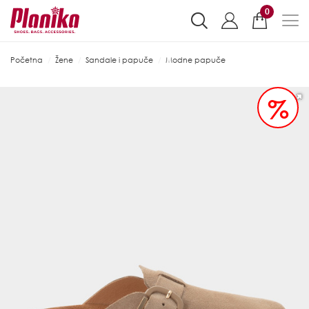
0
Početna
Žene
Sandale i papuče
Modne papuče
%