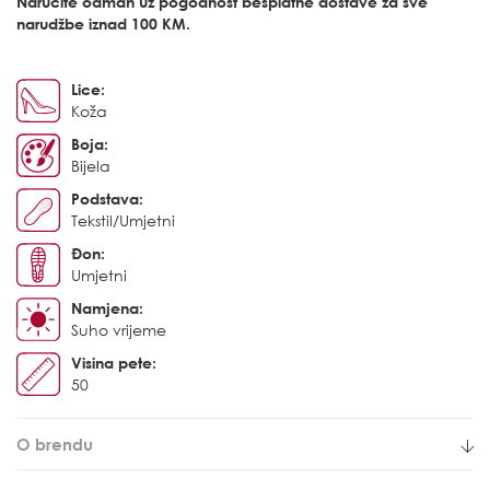
Naručite odmah uz pogodnost besplatne dostave za sve
narudžbe iznad 100 KM.
Lice:
Koža
Boja:
Bijela
Podstava:
Tekstil/Umjetni
Đon:
Umjetni
Namjena:
Suho vrijeme
Visina pete:
50
O brendu