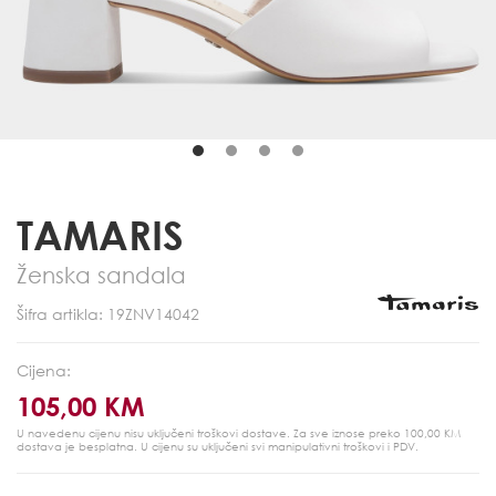
TAMARIS
Ženska sandala
Šifra artikla: 19ZNV14042
Cijena:
105,00 KM
U navedenu cijenu nisu uključeni troškovi dostave. Za sve iznose preko 100,00 KM
dostava je besplatna.
U cijenu su uključeni svi manipulativni troškovi i PDV.