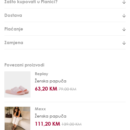
Zašto kupovati u Planici?
Dostava
Plaćanje
Zamjena
Povezani proizvodi
Replay
Ženska papuča
63,20 KM
79,00 KM
Mexx
Ženska papuča
111,20 KM
139,00 KM