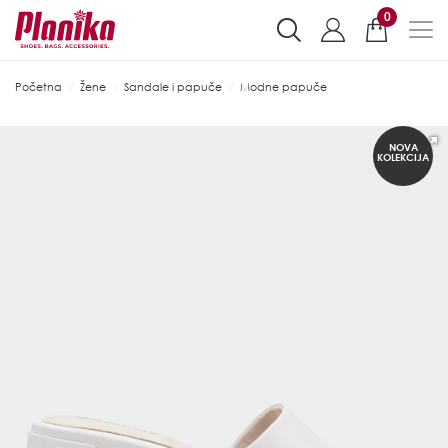
0
Početna
Žene
Sandale i papuče
Modne papuče
NOVA
KOLEKCIJA