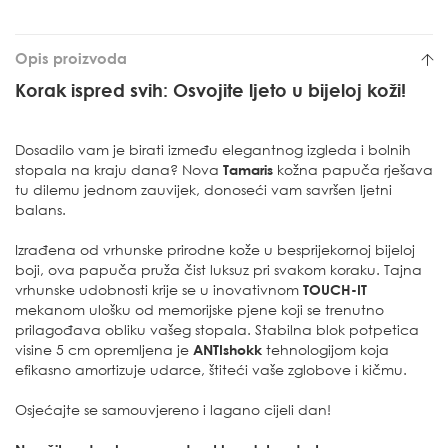
Opis proizvoda
Korak ispred svih: Osvojite ljeto u bijeloj koži!
Dosadilo vam je birati između elegantnog izgleda i bolnih
stopala na kraju dana? Nova
Tamaris
kožna papuča rješava
tu dilemu jednom zauvijek, donoseći vam savršen ljetni
balans.
Izrađena od vrhunske prirodne kože u besprijekornoj bijeloj
boji, ova papuča pruža čist luksuz pri svakom koraku. Tajna
vrhunske udobnosti krije se u inovativnom
TOUCH-IT
mekanom ulošku od memorijske pjene koji se trenutno
prilagođava obliku vašeg stopala. Stabilna blok potpetica
visine 5 cm opremljena je
ANTIshokk
tehnologijom koja
efikasno amortizuje udarce, štiteći vaše zglobove i kičmu.
Osjećajte se samouvjereno i lagano cijeli dan!