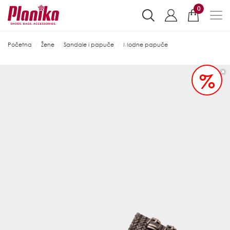
0
Početna
Žene
Sandale i papuče
Modne papuče
%