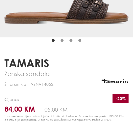
TAMARIS
Ženska sandala
Šifra artikla: 19ZNV14052
-20%
Cijena:
84,00 KM
105,00 KM
U navedenu cijenu nisu uključeni troškovi dostave. Za sve iznose preko 100,00 KM
dostava je besplatna.
U cijenu su uključeni svi manipulativni troškovi i PDV.