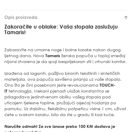
Opis proizvoda
Zakoračite u oblake: Vaša stopala zaslužuju
Tamaris!
Zaboravite na umorne noge i bolne korake nakon dugog
ljetnog dana. Nova
Tamaris
ženska papuča u toploj smeđoj
nijansi stvorena je da spoji besprijekoran stil i vrhunski komfor.
Izrađena od laganih, pažljivo biranih tekstilnih i sintetičkih
materijala, ova papuča savršeno prianja uz vaše stopalo.
Ono što je čini posebnom jeste revolucionarna
TOUCH-
IT
tehnologija. Mekani pjenasti uložak konstantno se
prilagođava jedinstvenom obliku vašeg stopala pod
uticajem tjelesne topline, pružajući osjećaj hodanja po
pamuku. Uz stabilnu, fleksibilnu potpeticu visine 1 cm, uživat
ćete u svakom koraku, bilo da ste u gradu ili kod kuće.
Naručite odmah! Za sve iznose preko 100 KM dostava je