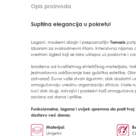
Opis proizvoda
Suptilna elegancija u pokretu!
Lagani, moderni dizajn i prepoznatljiv
Tamaris
potp
izborom za svakodnevni ritam. Intenzivna nijansa crne
svestran izgled koji se lako uklapa uz poslovne i c
Izrađena od kvalitetnog sintetičkog materijala, to
jednostavno održavanje bez gubitka estetike. Gla
zatvarač čuva vaše stvari sigurnim, dok dodatni u
omogućavaju urednu organizaciju sitnica. Male r
ruci dok dugi, odvojivi i podesivi kaiš omogućava p
zavisno od dana i prilike.
Funkcionalna, lagana i uvijek spremna da prati tvoj t
dostavu već danas.
Materijal:
B
Umjetni
C