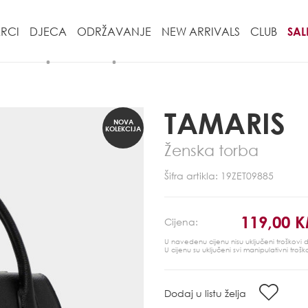
RCI
DJECA
ODRŽAVANJE
NEW ARRIVALS
CLUB
SAL
TAMARIS
NOVA
KOLEKCIJA
Ženska torba
Šifra artikla: 19ZET09885
119,00 
Cijena:
U navedenu cijenu nisu uključeni troškovi
U cijenu su uključeni svi manipulativni trošk
Dodaj u listu želja