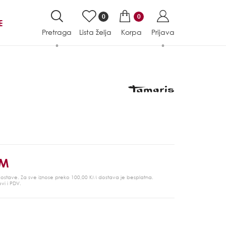
0
0
E
Pretraga
Lista želja
Korpa
Prijava
KM
 dostave. Za sve iznose preko 100,00 KM dostava je besplatna.
ovi i PDV.