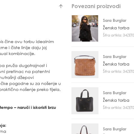
Povezani proizvodi
Sara Burglar
Ženska torba
Šifra artikla: 34ZE
is čine ovu torbu idealnim
 i čiste linije daju joj
asual kombinacije.
Sara Burglar
Ženska torba
rba pruža dugotrajnost i
vni pretinac na patentni
Šifra artikla: 34ZE
nutrašnji džepovi
učke pogodne su za nošenje u
raktično nošenje preko tijela,
Sara Burglar
Ženska torba
empo – naruči i iskoristi brzu
Šifra artikla: 34ZE
oja:
Sara Burglar
rna