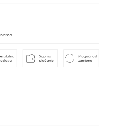
ovinama
esplatna
Sigurno
Mogućnost
ostava
plaćanje
zamjene