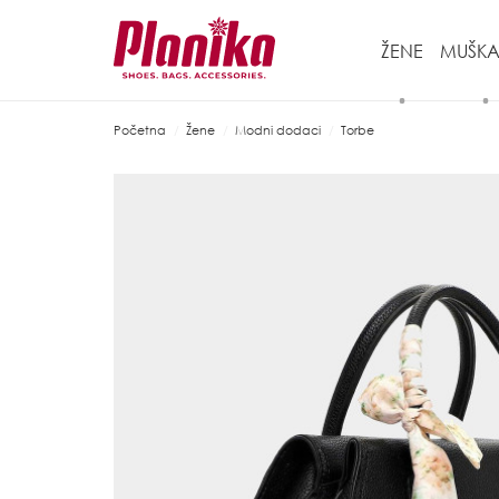
ŽENE
MUŠKA
Početna
Žene
Modni dodaci
Torbe