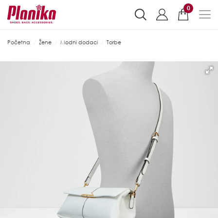
0
Početna
Žene
Modni dodaci
Torbe