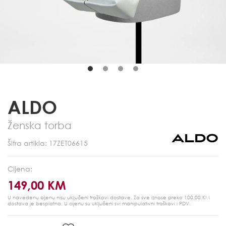
ALDO
Ženska torba
Šifra artikla: 17ZET06615
Cijena:
149,00 KM
U navedenu cijenu nisu uključeni troškovi dostave. Za sve iznose preko 100,00 KM
dostava je besplatna.
U cijenu su uključeni svi manipulativni troškovi i PDV.