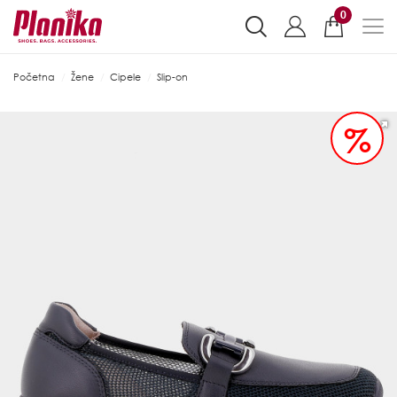
0
Početna
Žene
Cipele
Slip-on
%