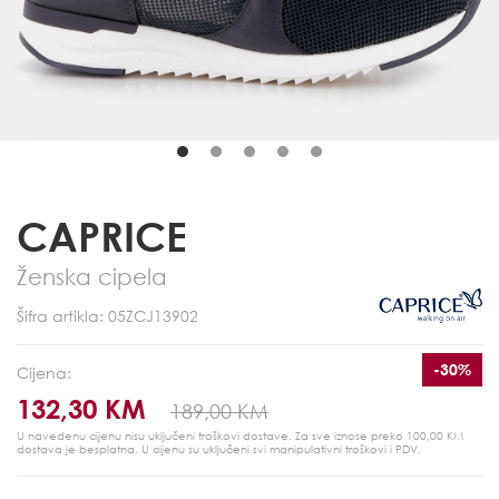
CAPRICE
Ženska cipela
Šifra artikla: 05ZCJ13902
-30%
Cijena:
132,30 KM
189,00 KM
U navedenu cijenu nisu uključeni troškovi dostave. Za sve iznose preko 100,00 KM
dostava je besplatna.
U cijenu su uključeni svi manipulativni troškovi i PDV.