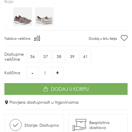
Boje:
Tablica veličina
Dodaj u listu želja
Dostupne
36
37
38
39
41
veličine
-
+
Količina
DODAJ
U KORPU
Provjera dostupnosti u trgovinama
Besplatna
Stanje: Dostupno
dostava