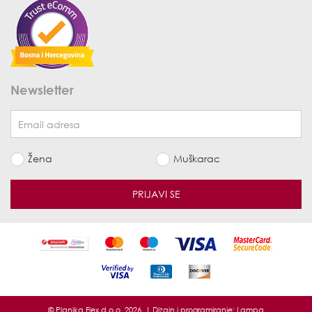
Newsletter
Žena
Muškarac
PRIJAVI SE
© Planika Flex d.o.o. 2026. | Dizajn i programiranje:
Lampa