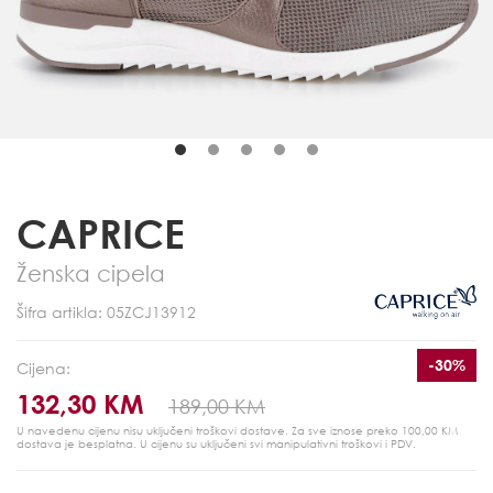
CAPRICE
Ženska cipela
Šifra artikla: 05ZCJ13912
-30%
Cijena:
132,30 KM
189,00 KM
U navedenu cijenu nisu uključeni troškovi dostave. Za sve iznose preko 100,00 KM
dostava je besplatna.
U cijenu su uključeni svi manipulativni troškovi i PDV.