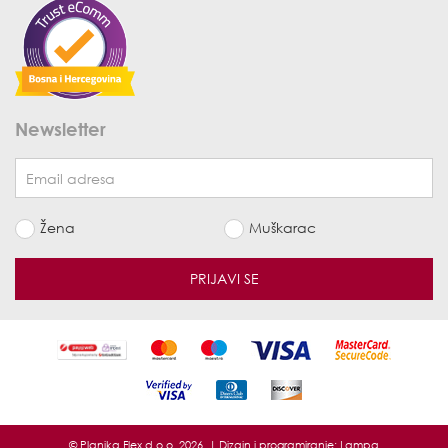
Newsletter
Žena
Muškarac
PRIJAVI SE
© Planika Flex d.o.o. 2026. | Dizajn i programiranje:
Lampa