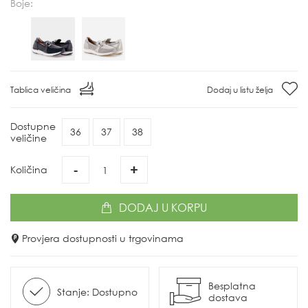
Boje:
Tablica veličina
Dodaj u listu želja
Dostupne
36
37
38
veličine
-
+
Količina
DODAJ
U KORPU
Provjera dostupnosti u trgovinama
Besplatna
Stanje: Dostupno
dostava