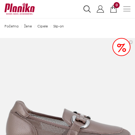
0
Početna
Žene
Cipele
Slip-on
%