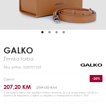
GALKO
Ženska torba
Šifra artikla: 32ZET07255
-20%
Cijena:
207,20 KM
259,00 KM
U navedenu cijenu nisu uključeni troškovi dostave. Za sve iznose preko 100,00 KM
dostava je besplatna.
U cijenu su uključeni svi manipulativni troškovi i PDV.