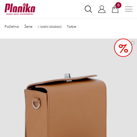
0
Početna
Žene
Modni dodaci
Torbe
%