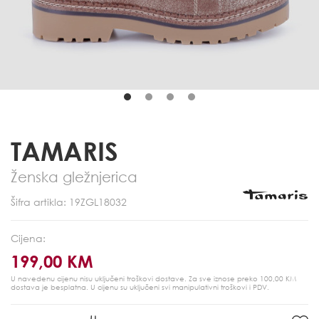
TAMARIS
Ženska gležnjerica
Šifra artikla: 19ZGL18032
Cijena:
199,00 KM
U navedenu cijenu nisu uključeni troškovi dostave. Za sve iznose preko 100,00 KM
dostava je besplatna.
U cijenu su uključeni svi manipulativni troškovi i PDV.