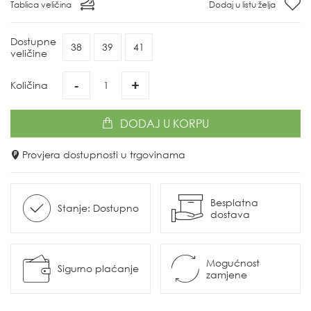
Tablica veličina
Dodaj u listu želja
Dostupne
38
39
41
veličine
-
+
Količina
DODAJ
U KORPU
Provjera dostupnosti u trgovinama
Besplatna
Stanje: Dostupno
dostava
Mogućnost
Sigurno plaćanje
zamjene