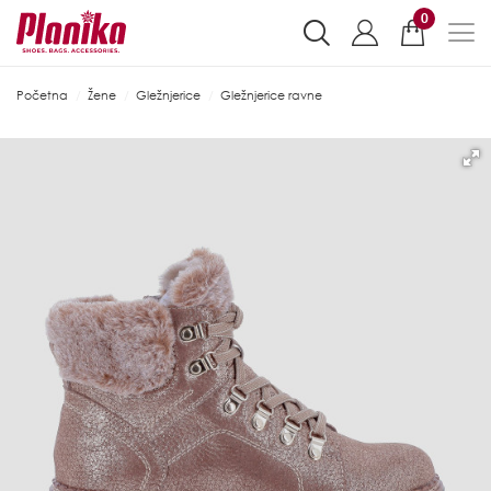
0
Početna
Žene
Gležnjerice
Gležnjerice ravne