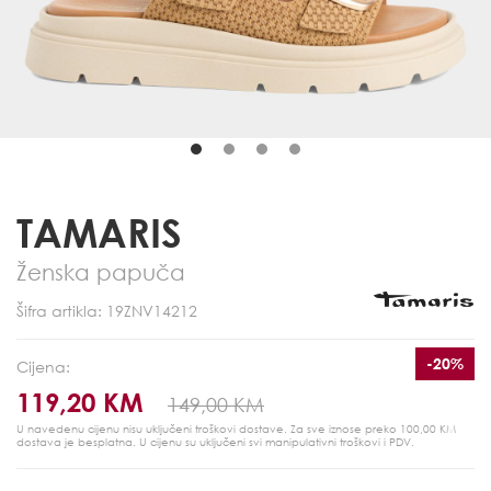
TAMARIS
Ženska papuča
Šifra artikla: 19ZNV14212
-20%
Cijena:
119,20 KM
149,00 KM
U navedenu cijenu nisu uključeni troškovi dostave. Za sve iznose preko 100,00 KM
dostava je besplatna.
U cijenu su uključeni svi manipulativni troškovi i PDV.