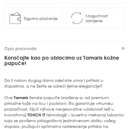
Mogućnost
Sigurno plaćanje
zamjene
Opis proizvoda
Koračajte kao po oblacima uz Tamaris kožne
papuče!
Da li nakon dugog dana osjećate umor i pritisak u
stopalima, a ne želite se odreći ljetne elegancije?
Ove
Tamaris
ženske papuče izrađene su od premium
prirodne kože na licu i podstavi, što garantuje vrhunsku
prozračnost. Ključ njihove nevjerovatne udobnosti leži u
inovativnoj
TOUCH IT
tehnologiji – izuzetno mekanoj tabanici
koja se savršeno prilagođava jedinstvenom obliku vašeg
stopala, pružajući optimalno rasterećenje pritiska na