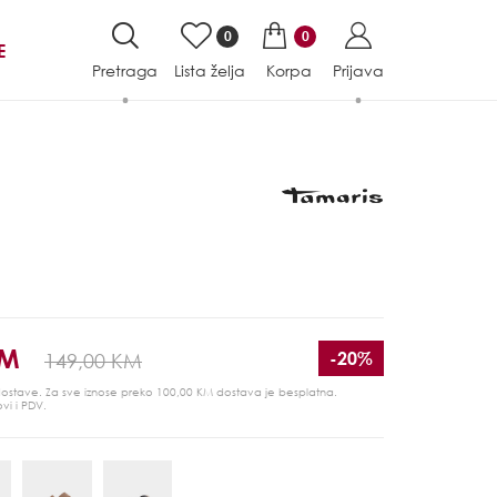
0
0
E
Pretraga
Lista želja
Korpa
Prijava
KM
-20%
149,00 KM
 dostave. Za sve iznose preko 100,00 KM dostava je besplatna.
ovi i PDV.