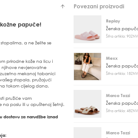
Povezani proizvodi
Replay
 kožne papuče!
Ženska papuč
Šifra artikla: 90Z
stopalima, a ne želite se
Mexx
 prirodne kože na licu i
Ženska papuč
č njihove nevjerovatne
 izuzetno mekanoj tabanici
Šifra artikla: 18Z
vašeg stopala, pružajući
ama tokom cijelog dana.
Marco Tozzi
sti pružiće vam
Ženska papuč
 na poslu ili u opuštenoj šetnji.
Šifra artikla: 48Z
tnu dostavu za narudžbe iznad
Marco Tozzi
oja: