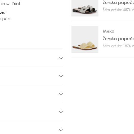
Ženska papuč
imal Print
Šifra artikla: 48Z
on:
mjetni
Mexx
Ženska papuč
Šifra artikla: 18Z