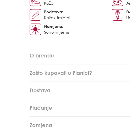
Koža
An
Podstava:
Đ
Koža/Umjetni
U
Namjena:
Suho vrijeme
O brendu
Zašto kupovati u Planici?
Dostava
Plaćanje
Zamjena