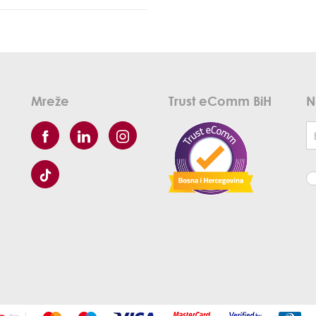
Mreže
Trust eComm BiH
N