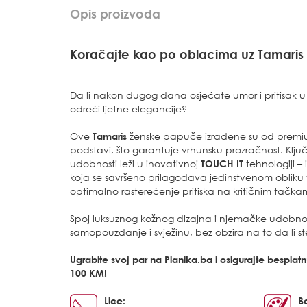
Opis proizvoda
Koračajte kao po oblacima uz Tamaris
Da li nakon dugog dana osjećate umor i pritisak u 
odreći ljetne elegancije?
Ove
Tamaris
ženske papuče izrađene su od premium
podstavi, što garantuje vrhunsku prozračnost. Klju
udobnosti leži u inovativnoj
TOUCH IT
tehnologiji –
koja se savršeno prilagođava jedinstvenom obliku 
optimalno rasterećenje pritiska na kritičnim tačk
Spoj luksuznog kožnog dizajna i njemačke udobno
samopouzdanje i svježinu, bez obzira na to da li ste
Ugrabite svoj par na Planika.ba i osigurajte bespla
100 KM!
Lice:
B