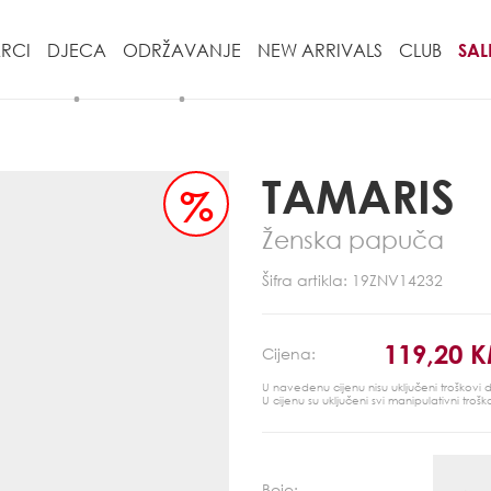
RCI
DJECA
ODRŽAVANJE
NEW ARRIVALS
CLUB
SAL
TAMARIS
%
Ženska papuča
Šifra artikla: 19ZNV14232
119,20 
Cijena:
U navedenu cijenu nisu uključeni troškovi
U cijenu su uključeni svi manipulativni trošk
Boje: