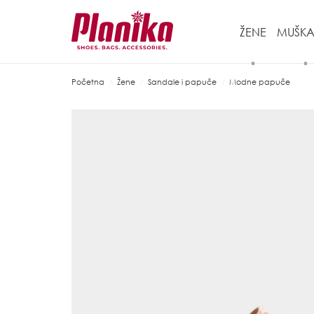
ŽENE
MUŠKA
Početna
Žene
Sandale i papuče
Modne papuče