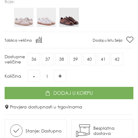
Boje:
Tablica veličina
Dodaj u listu želja
Dostupne
36
37
38
39
40
41
42
veličine
-
+
Količina
DODAJ
U KORPU
Provjera dostupnosti u trgovinama
Besplatna
Stanje: Dostupno
dostava