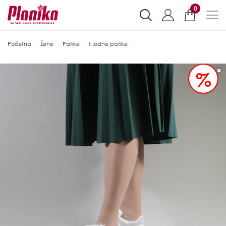
0
Početna
Žene
Patike
Modne patike
%