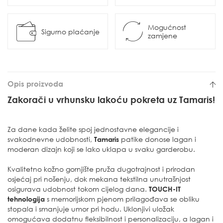
Mogućnost
Sigurno plaćanje
zamjene
Opis proizvoda
Zakorači u vrhunsku lakoću pokreta uz Tamaris!
Za dane kada želite spoj jednostavne elegancije i
svakodnevne udobnosti,
Tamaris
patike donose lagan i
moderan dizajn koji se lako uklapa u svaku garderobu.
Kvalitetno kožno gornjište pruža dugotrajnost i prirodan
osjećaj pri nošenju, dok mekana tekstilna unutrašnjost
osigurava udobnost tokom cijelog dana.
TOUCH-IT
tehnologija
s memorijskom pjenom prilagođava se obliku
stopala i smanjuje umor pri hodu. Uklonjivi uložak
omogućava dodatnu fleksibilnost i personalizaciju, a lagan i