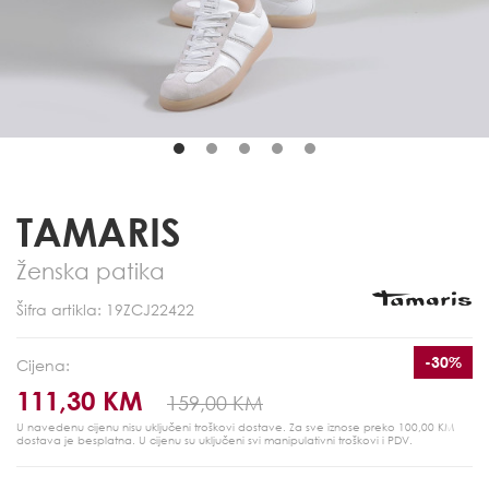
TAMARIS
Ženska patika
Šifra artikla: 19ZCJ22422
-30%
Cijena:
111,30 KM
159,00 KM
U navedenu cijenu nisu uključeni troškovi dostave. Za sve iznose preko 100,00 KM
dostava je besplatna.
U cijenu su uključeni svi manipulativni troškovi i PDV.