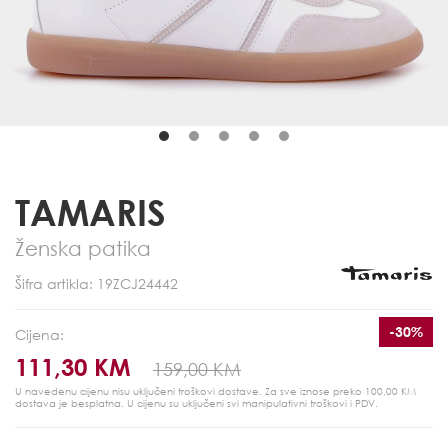
TAMARIS
Ženska patika
Šifra artikla: 19ZCJ24442
-30%
Cijena:
111,30 KM
159,00 KM
U navedenu cijenu nisu uključeni troškovi dostave. Za sve iznose preko 100,00 KM
dostava je besplatna.
U cijenu su uključeni svi manipulativni troškovi i PDV.