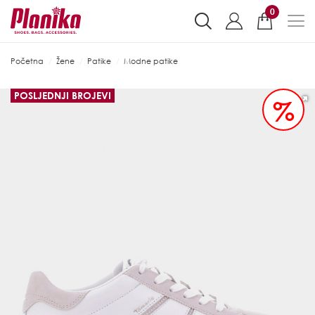
0
Početna
Žene
Patike
Modne patike
POSLJEDNJI BROJEVI
%