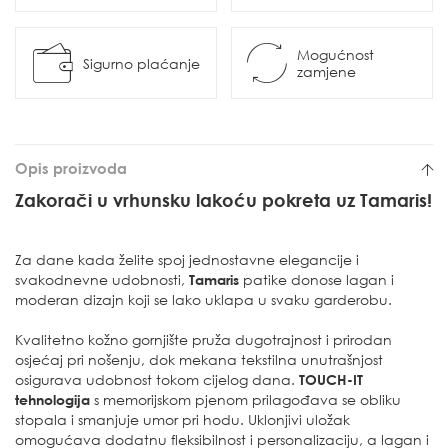
Mogućnost
Sigurno plaćanje
zamjene
Opis proizvoda
Zakorači u vrhunsku lakoću pokreta uz Tamaris!
Za dane kada želite spoj jednostavne elegancije i
svakodnevne udobnosti,
Tamaris
patike donose lagan i
moderan dizajn koji se lako uklapa u svaku garderobu.
Kvalitetno kožno gornjište pruža dugotrajnost i prirodan
osjećaj pri nošenju, dok mekana tekstilna unutrašnjost
osigurava udobnost tokom cijelog dana.
TOUCH-IT
tehnologija
s memorijskom pjenom prilagođava se obliku
stopala i smanjuje umor pri hodu. Uklonjivi uložak
omogućava dodatnu fleksibilnost i personalizaciju, a lagan i