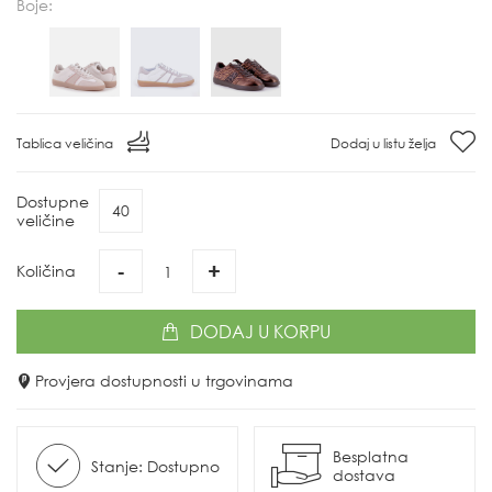
Boje:
Tablica veličina
Dodaj u listu želja
Dostupne
40
veličine
-
+
Količina
DODAJ
U KORPU
Provjera dostupnosti u trgovinama
Besplatna
Stanje: Dostupno
dostava