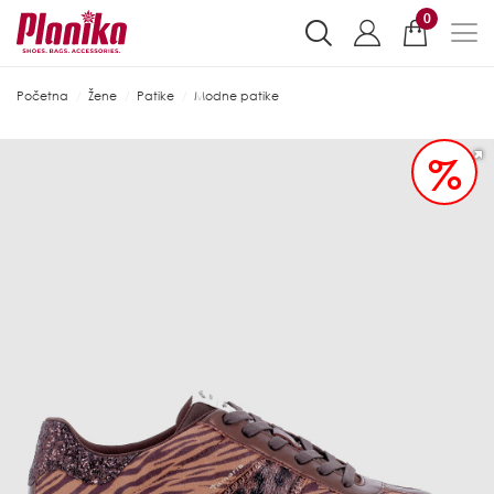
0
Početna
Žene
Patike
Modne patike
%