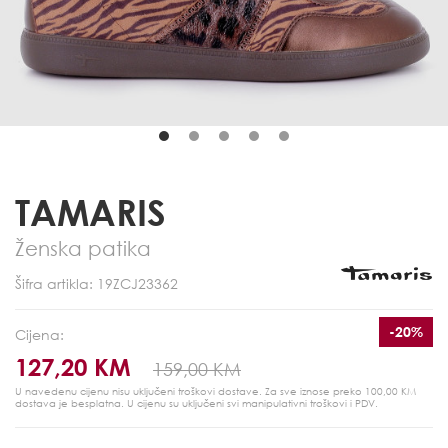
TAMARIS
Ženska patika
Šifra artikla: 19ZCJ23362
-20%
Cijena:
127,20 KM
159,00 KM
U navedenu cijenu nisu uključeni troškovi dostave. Za sve iznose preko 100,00 KM
dostava je besplatna.
U cijenu su uključeni svi manipulativni troškovi i PDV.