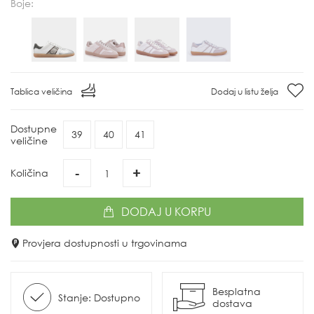
Boje:
Tablica veličina
Dodaj u listu želja
Dostupne
39
40
41
veličine
-
+
Količina
DODAJ
U KORPU
Provjera dostupnosti u trgovinama
Besplatna
Stanje: Dostupno
dostava