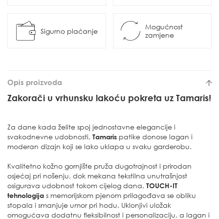
Mogućnost
Sigurno plaćanje
zamjene
Opis proizvoda
Zakorači u vrhunsku lakoću pokreta uz Tamaris!
Za dane kada želite spoj jednostavne elegancije i
svakodnevne udobnosti,
Tamaris
patike donose lagan i
moderan dizajn koji se lako uklapa u svaku garderobu.
Kvalitetno kožno gornjište pruža dugotrajnost i prirodan
osjećaj pri nošenju, dok mekana tekstilna unutrašnjost
osigurava udobnost tokom cijelog dana.
TOUCH-IT
tehnologija
s memorijskom pjenom prilagođava se obliku
stopala i smanjuje umor pri hodu. Uklonjivi uložak
omogućava dodatnu fleksibilnost i personalizaciju, a lagan i