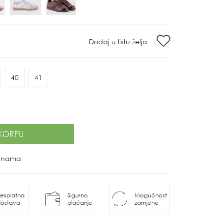
Dodaj u listu želja
40
41
KORPU
ovinama
esplatna
Sigurno
Mogućnost
ostava
plaćanje
zamjene