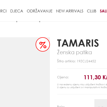
RCI
DJECA
ODRŽAVANJE
NEW ARRIVALS
CLUB
SAL
TAMARIS
%
Ženska patika
Šifra artikla: 19ZCJ24452
111,30 
Cijena:
U navedenu cijenu nisu uključeni troškovi
U cijenu su uključeni svi manipulativni trošk
Boje: