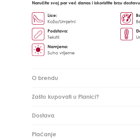
Naručite svoj par već danas i iskoristite brzu dostav
Lice:
B
Koža/Umjetni
B
Podstava:
Đ
Tekstil
U
Namjena:
Suho vrijeme
O brendu
Zašto kupovati u Planici?
Dostava
Plaćanje