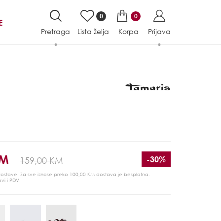
0
0
E
Pretraga
Lista želja
Korpa
Prijava
KM
-30%
159,00 KM
 dostave. Za sve iznose preko 100,00 KM dostava je besplatna.
ovi i PDV.