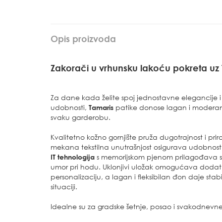
Opis proizvoda
Zakorači u vrhunsku lakoću pokreta uz 
Za dane kada želite spoj jednostavne elegancije
udobnosti,
Tamaris
patike donose lagan i moderan 
svaku garderobu.
Kvalitetno kožno gornjište pruža dugotrajnost i pri
mekana tekstilna unutrašnjost osigurava udobnost
IT tehnologija
s memorijskom pjenom prilagođava se
umor pri hodu. Uklonjivi uložak omogućava dodatnu 
personalizaciju, a lagan i fleksibilan đon daje stabi
situaciji.
Idealne su za gradske šetnje, posao i svakodnevn