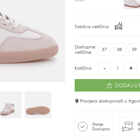
Tablica veličina
Dostupne
37
38
39
veličine
-
+
Količina
DODAJ
U 
Provjera dostupnosti u trg
Stanje:
B
Dostupno
d