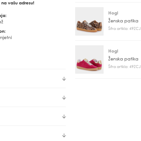
u na vašu adresu!
Hogl
oja:
Ženska patika
ež
Šifra artikla: 49Z
on:
mjetni
Hogl
Ženska patika
Šifra artikla: 49Z