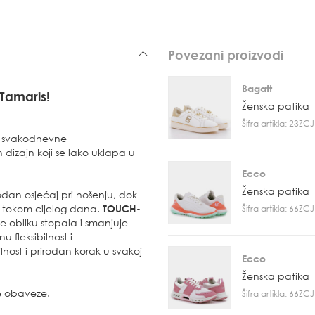
Povezani proizvodi
Bagatt
Tamaris!
Ženska patika
Šifra artikla: 23Z
 i svakodnevne
dizajn koji se lako uklapa u
Ecco
Ženska patika
rodan osjećaj pri nošenju, dok
 tokom cijelog dana.
TOUCH-
Šifra artikla: 66Z
 obliku stopala i smanjuje
fleksibilnost i
lnost i prirodan korak u svakoj
Ecco
Ženska patika
e obaveze.
Šifra artikla: 66Z