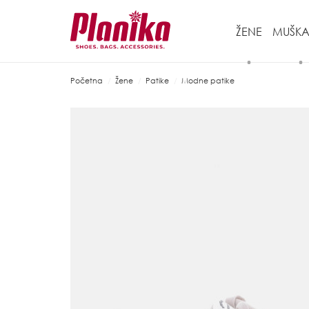
ŽENE
MUŠKA
Početna
Žene
Patike
Modne patike