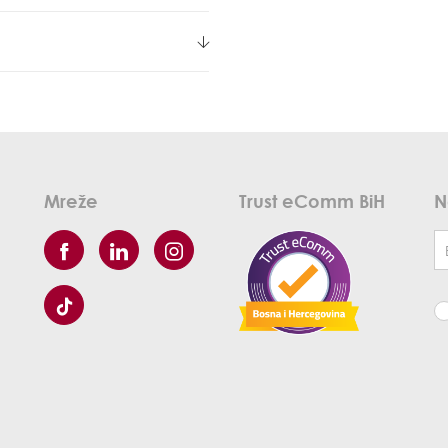
Mreže
Trust eComm BiH
N