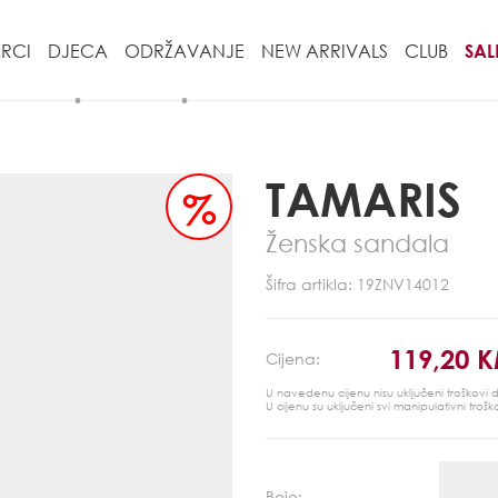
RCI
DJECA
ODRŽAVANJE
NEW ARRIVALS
CLUB
SAL
TAMARIS
%
Ženska sandala
Šifra artikla: 19ZNV14012
119,20 
Cijena:
U navedenu cijenu nisu uključeni troškovi
U cijenu su uključeni svi manipulativni trošk
Boje: