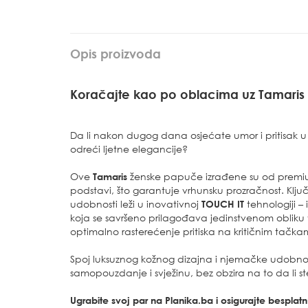
Opis proizvoda
Koračajte kao po oblacima uz Tamaris
Da li nakon dugog dana osjećate umor i pritisak u 
odreći ljetne elegancije?
Ove
Tamaris
ženske papuče izrađene su od premium
podstavi, što garantuje vrhunsku prozračnost. Klju
udobnosti leži u inovativnoj
TOUCH IT
tehnologiji –
koja se savršeno prilagođava jedinstvenom obliku 
optimalno rasterećenje pritiska na kritičnim tačk
Spoj luksuznog kožnog dizajna i njemačke udobno
samopouzdanje i svježinu, bez obzira na to da li ste
Ugrabite svoj par na Planika.ba i osigurajte bespla