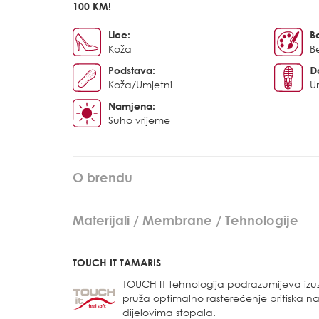
100 KM!
Lice:
B
Koža
B
Podstava:
Đ
Koža/Umjetni
U
Namjena:
Suho vrijeme
O brendu
Materijali / Membrane / Tehnologije
TOUCH IT TAMARIS
TOUCH IT tehnologija podrazumijeva iz
pruža optimalno rasterećenje pritiska n
dijelovima stopala.