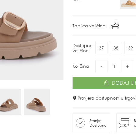
Tablica veličina
Dostupne
37
38
39
veličine
-
+
Količina
DODAJ
U 
Provjera dostupnosti u trg
Stanje:
B
Dostupno
d