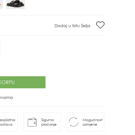
Dodaj u listu želja
KORPU
ovinama
esplatna
Sigurno
Mogućnost
ostava
plaćanje
zamjene