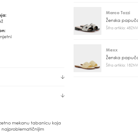
Marco Tozzi
oja:
Ženska papuč
ež
Šifra artikla: 48Z
on:
mjetni
Mexx
Ženska papuč
Šifra artikla: 18Z
uzetno mekanu tabanicu koja
a najproblematičnijim