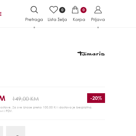
0
0
E
Pretraga
Lista želja
Korpa
Prijava
KM
-20%
149,00 KM
 dostave. Za sve iznose preko 100,00 KM dostava je besplatna.
ovi i PDV.