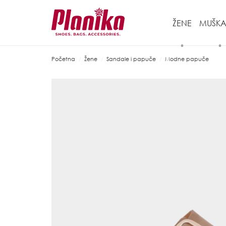
ŽENE
MUŠKA
Početna
Žene
Sandale i papuče
Modne papuče