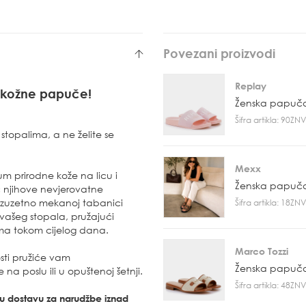
Povezani proizvodi
Replay
 kožne papuče!
Ženska papuč
Šifra artikla: 90Z
stopalima, a ne želite se
Mexx
 prirodne kože na licu i
Ženska papuč
č njihove nevjerovatne
 izuzetno mekanoj tabanici
Šifra artikla: 18Z
vašeg stopala, pružajući
ama tokom cijelog dana.
Marco Tozzi
sti pružiće vam
Ženska papuč
 na poslu ili u opuštenoj šetnji.
Šifra artikla: 48Z
tnu dostavu za narudžbe iznad