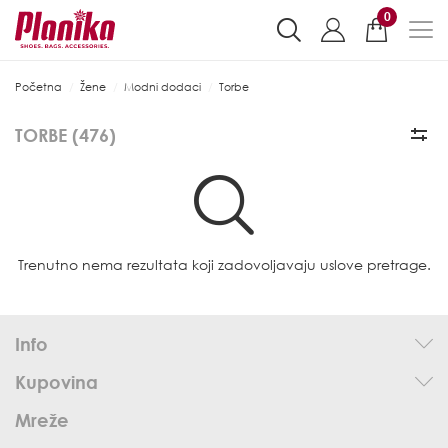
0
Početna
Žene
Modni dodaci
Torbe
TORBE (
476
)
Trenutno nema rezultata koji zadovoljavaju uslove pretrage.
Info
Kupovina
Mreže