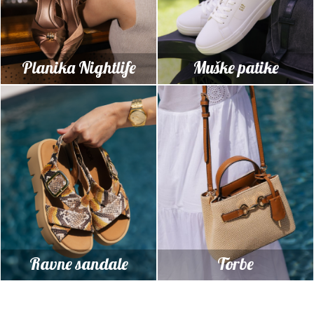
Planika Nightlife
Muške patike
Ravne sandale
Torbe