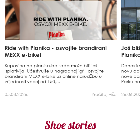
Ride with Planika - osvojite brandirani
Još bl
MEXX e-bike!
Planik
Kupovina na planika.ba sada može biti još
Danas im
isplativija! Učestvujte u nagradnoj igri i osvojite
novu adr
brandirani MEXX e-bike uz online narudžbu u
nove pos
vrijednosti većoj od 150,...
Parku na
05.08.2026.
Pročitaj više
26.06.20
Shoe stories