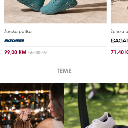
Ženska patika
Ženska p
99,00 KM
71,40
165,00 KM
TEME